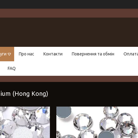
уги
Про нас
Контакти
Повернення та обмін
Оплат
FAQ
ium (Hong Kong)