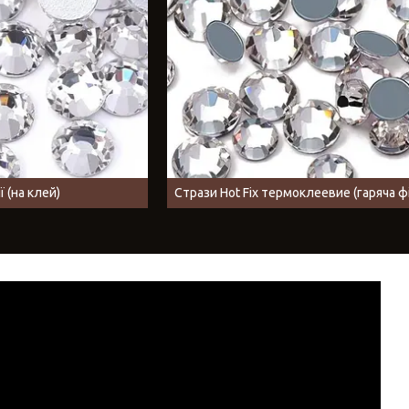
 (на клей)
Стрази Hot Fix термоклеевие (гаряча фі