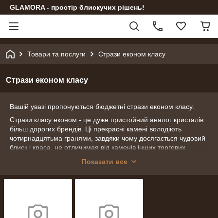
GLAMORA - простір блискучих рішень!
Товари та послуги
Стрази економ класу
Стрази економ класу
Вашій увазі пропонуються бюджетні стрази економ класу.
Стрази класу економ - це дуже пристойний аналог кристалів
більш дорогих брендів. Ці прекрасні камені володіють
чотирнадцятьма гранями, завдяки чому досягається чудовий
блиск і краса, не отличимая від каменів інших торгових
марок.
Показати все
Ці кристали можна застосовувати для декорування
танцювальних костюмів, купальників для художньої
гімнастики, фітнес-бікіні, весільних і вечірніх суконь, сумочок,
капелюшків, взуття, шпильок, брошок. Ними можна
прикрасити улюблені джинси, інкрустувати телефон або
чохол, і багато-багато іншого.