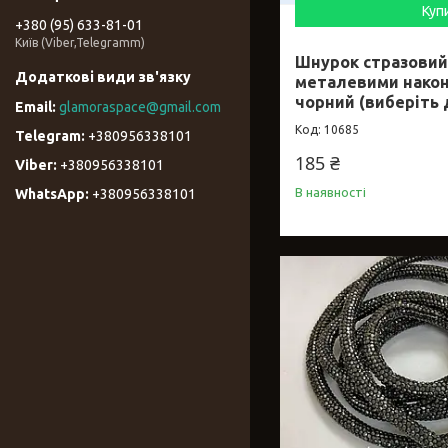
Куп
+380 (95) 633-81-01
Київ (Viber,Telegramm)
Шнурок стразовий
металевими након
чорний (виберіть
glamoraspace@gmail.com
10685
+380956338101
185 ₴
+380956338101
В наявності
+380956338101