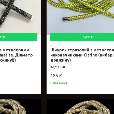
ити
Купити
 з металевими
Шнурок стразовий з металев
matite. Діаметр
наконечниками Citrine (вибер
вжину!))
довжину)
10683
185 ₴
В наявності