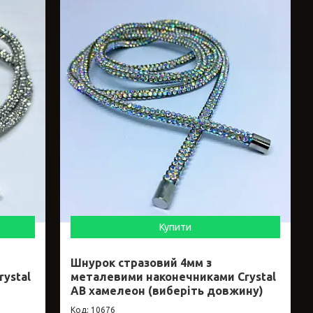
Купити
Шнурок стразовий 4мм з
ystal
металевими наконечниками Crystal
АВ хамелеон (виберіть довжину)
10676