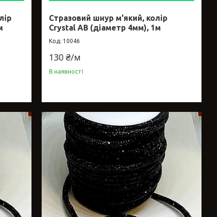
лір
Стразовий шнур м'який, колір
м
Crystal AB (діаметр 4мм), 1м
10046
130 ₴/м
В наявності