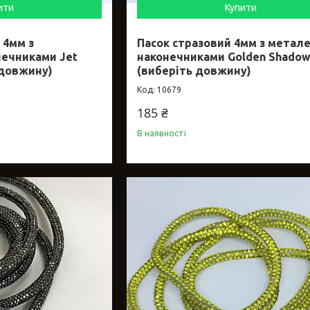
ити
Купити
 4мм з
Пасок стразовий 4мм з метал
ечниками Jet
наконечниками Golden Shado
 довжину)
(виберіть довжину)
10679
185 ₴
В наявності