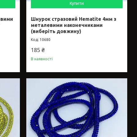
Купити
евими
Шнурок стразовий Hematite 4мм з
w
металевими наконечниками
(виберіть довжину)
10680
185 ₴
В наявності