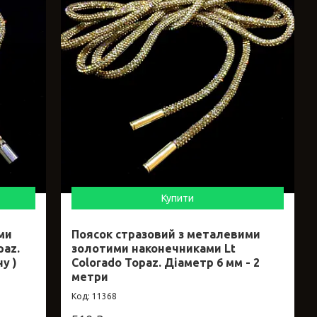
Купити
ми
Поясок стразовий з металевими
paz.
золотими наконечниками Lt
у )
Colorado Topaz. Діаметр 6 мм - 2
метри
11368