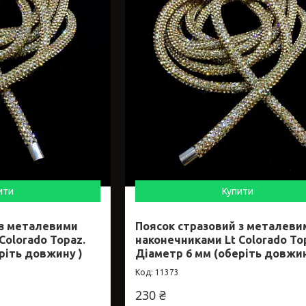
ити
Купити
 з металевими
Поясок стразовий з металеви
Colorado Topaz.
наконечниками Lt Colorado To
ріть довжину )
Діаметр 6 мм (оберіть довжин
11373
230 ₴