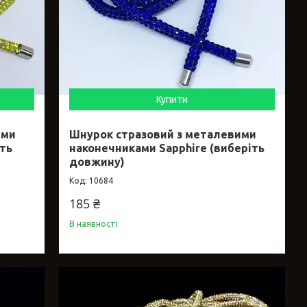
Купити
ими
Шнурок стразовий з металевими
іть
наконечниками Sapphire (виберіть
довжину)
10684
185 ₴
В наявності