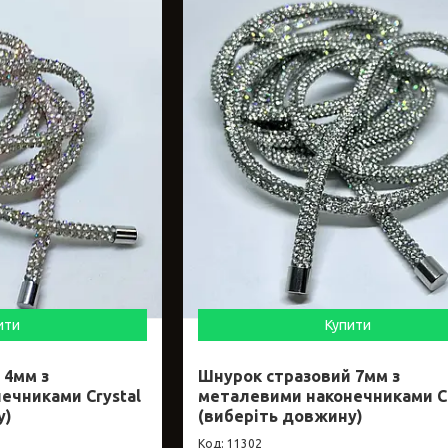
ити
Купити
 4мм з
Шнурок стразовий 7мм з
ечниками Crystal
металевими наконечниками Cr
у)
(виберіть довжину)
11302