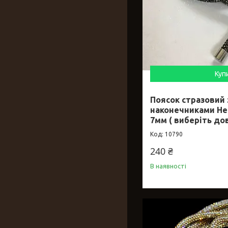
Куп
Поясок стразовий
наконечниками He
7мм ( виберіть до
10790
240 ₴
В наявності