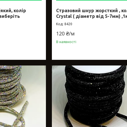
який, колір
Стразовий шнур жорсткий , ко
 виберіть
Crystal ( діаметр від 5-7мм) ,1
8420
120 ₴/м
В наявності