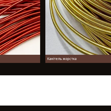
Канітель жорстка