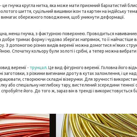
 - це гнучка кругла нитка, яка може мати приємний бархатистий бл
олотого шиття, суцільний вишивки ікон та картин на індійську тема
, вимагає обережного поводження, щоб уникнути деформації.
іцна, менш гнучка, з фактурною поверхнею. Проводиться навивание
она добре тримає форму і чудово зберігає напрямок, то її найчасті
у. З допомогою різних видів веремії можна домогтися м'яких струм
ною. Спочатку кольору були золоті і срібні, а тепер можна вибрати 
новид веремії -
трунцал
. Це вид фігурного веремії. Головна його від
і заготовки, з різкими вигинами дроту в кутах заломлення, і це над
 працювати, створюючи складні візерунки. Для зручності використан
рілку або спеціальну неглибоку тару, вистелений зсередини темно
 спробуйте його. До того ж, зараз він в тренді і використовується