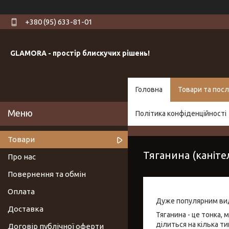
+380 (95) 633-81-01
GLAMORA - простір блискучих рішень!
Головна
Товари та посл
Політика конфіденційності
Товари
Тяганина (каніте
Про нас
Повернення та обмін
Оплата
Дуже популярним видо
Доставка
Тяганина - це тонка,
ділиться на кілька ти
Договір публічної оферти