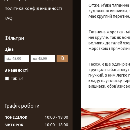
Отже, м'яка тяганина
Політика конфіденційності
художньої вишивки, з
Має круглий перетин
FAQ
Тяганина жорстка - м
Фільтри
неї кругле. Так як в
великих деталей узор
жорсткою і прямоліній
Ціна
Також, є ще один різ
трунцал на багатокутн
В наявності
гнучкий, з ним легко
Так
24
кладуть у плоску та
вишивки, обов'язково
Графік роботи
10:00
18:00
ПОНЕДІЛОК
10:00
18:00
ВІВТОРОК