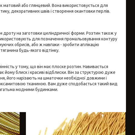
иск матовий або глянцевий. Вона використовується для
тику, декоративних швів і створення окантовки перлів.
м дроту на заготовки циліндричної форми. Розтин також у
ше використовують для позначення промальовування контуру
уючих обрисів, або ж навпаки - зробити аплікацію
тяганина будь-якого відтінку.
мінність у тому, що він має плоске розтин. Навивається
ає йому блиск і красиві відблиски. Він за структурою дуже
ня, його нарізають на шматочки необхідної довжини і
ї оксамитовою тканиною. Вам дуже сподобається такий вид
 багатьма модними будинками.