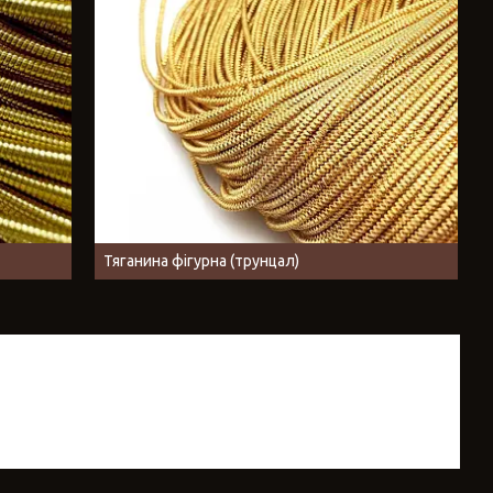
Тяганина фігурна (трунцал)