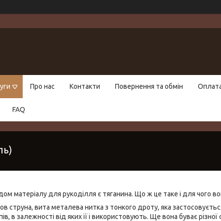
уги
Про нас
Контакти
Повернення та обмін
Оплат
FAQ
ль)
м матеріалу для рукоділля є тяганина. Що ж це таке і для чого в
 мов струна, вита металева нитка з тонкого дроту, яка застосовуєт
пів, в залежності від яких її і використовують. Ще вона буває різно