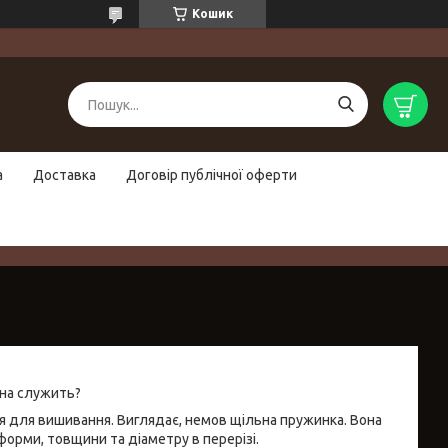
Кошик
а
Доставка
Договір публічної оферти
она служить?
ься для вишивання. Виглядає, немов щільна пружинка. Вона
ї форми, товщини та діаметру в перерізі.