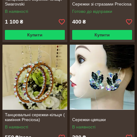
Swarovski
Сережки зі стразами Preciosa
В наявності
Готово до відправки
1 100
400
₴
₴
Купити
Купити
Танцювальні сережки-кільця (
каміння Preciosa)
Сережки-цвяшки
В наявності
В наявності