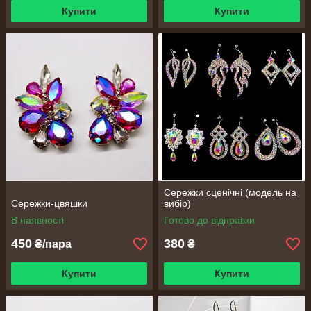
Купити
Купити
Сережки сценічні (модель на
Сережки-цвяшки
вибір)
В наявності
Готово до відправки
450
380
₴/пара
₴
Купити
Купити