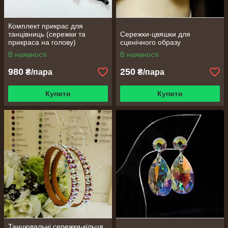
Комплект прикрас для
танцівниць (сережки та
Сережки-цвяшки для
прикраса на голову)
сценічного образу
В наявності
В наявності
980
250
₴/пара
₴/пара
Купити
Купити
Танцювальні сережки-кільця