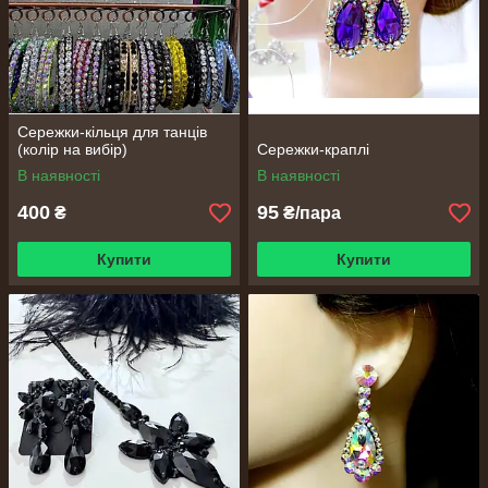
Сережки-кільця для танців
(колір на вибір)
Сережки-краплі
В наявності
В наявності
400
95
₴
₴/пара
Купити
Купити