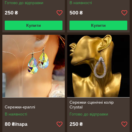
Готово до відправки
В наявності
250
500
₴
₴
Купити
Купити
Сережки сценічні колір
Сережки-краплі
Crystal
В наявності
Готово до відправки
80
250
₴/пара
₴