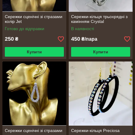
Сережки сценічні зі стразами
Сережки-кільця трьохрядні з
колір Jet
камінням Crystal
Готово до відправки
В наявності
250
450
₴
₴/пара
Купити
Купити
Сережки сценічні зі стразами
Сережки-кільця Preciosa