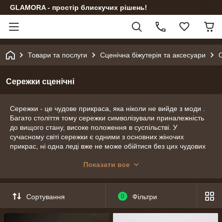
GLAMORA - простір блискучих рішень!
Товари та послуги
Сценічна біжутерія та аксесуари
Сережки сценічні
Сережки - це чудове прикраса, яка ніколи не вийде з моди .
Багато століття тому сережки символізували приналежність
до вищого стану, високе положення в суспільстві. У
сучасному світі сережки є одними з основних жіночих
прикрас, ні одна леді вже не може обійтися без цих чудових
аксесуарів. Значне місце займають сережки в житті співачок і
Показати все
артистів. Вони допомагають завершити створений сценічний
образ, додати шику і підкреслити пишність вбрання і красу
танцівниці або актриси.
Наша компанія пропонує велику різноманітність сценічних
Сортування
0
Фільтри
сережок, які будуть притягувати приголомшені погляди на
сцені своїм блиском і красою. У нас Ви знайдете сережки-
кільця, сережки-краплі, сережки-кисті, а так само сережки з