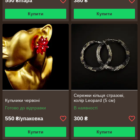
550
380
₴/пара
₴
Купити
Купити
Сережки кільця стразові,
Кульчики червоні
колір Leopard (5 см)
Готово до відправки
В наявності
550
300
₴/упаковка
₴
Купити
Купити