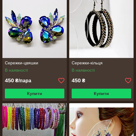
Сережки-цвяшки
Сережки-кільця
В наявності
В наявності
450
450
₴/пара
₴
Купити
Купити