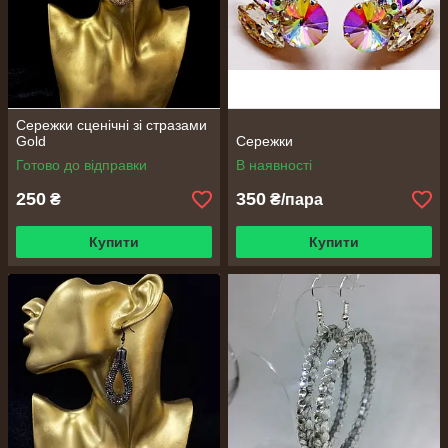
Сережки сценічні зі стразами
Gold
Сережки
Готово до відправки
В наявності
250
350
₴
₴/пара
Купити
Купити