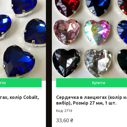
ити
Купити
ах, колір Cobalt,
Сердечка в ланцюгах (колір н
.
вибір), Розмір 27 мм, 1 шт.
2716
33,60 ₴