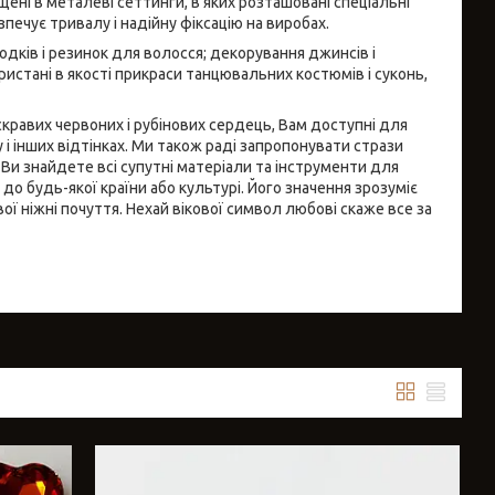
щені в металеві сеттинги, в яких розташовані спеціальні
чує тривалу і надійну фіксацію на виробах.
одків і резинок для волосся; декорування джинсів і
ористані в якості прикраси танцювальних костюмів і суконь,
скравих червоних і рубінових сердець, Вам доступні для
 інших відтінках. Ми також раді запропонувати стрази
Ви знайдете всі супутні матеріали та інструменти для
о будь-якої країни або культурі. Його значення зрозуміє
ї ніжні почуття. Нехай вікової символ любові скаже все за