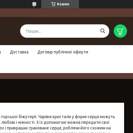
Кошик
а
Доставка
Договір публічної оферти
орської біжутерії. Чарівні кристали у формі серця можуть
 любові і ніжності. З їх допомогою можна передати свої
ює і прикрашає грановане серце, роблячи його схожим на