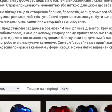
 Кристали у формі сердець виготовлені з високоякісного скла і помі
я. Стрази пришивають мононитью або ниткою для шкіри, що забезпе
ьно підходять для створення брошок, браслетів, кольє; прикраси об
мок і рюкзаків, чобітків і угг. Сяючі серця в цапах можуть бути вик
льних костюмів, сценічних декорацій та атрибутики.
 представлені сердечка в розмірах 14 мм і 27 мм в діаметрі. Крім я
кобальтовом, ніжно-рожевому, смарагдовому, кришталево-чистому і
в, для вдалого поєднання з чудовими блискучими сердечками! У нас 
ї роботи з блискучими каменями. Символ "серце" не має прив'язки д
расиві прикраси з камінням у формі серця, можна легко виразити сво