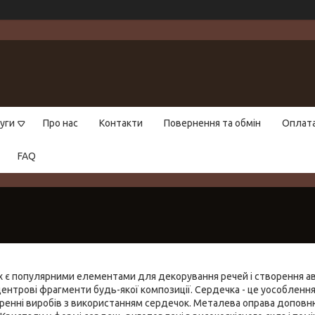
уги
Про нас
Контакти
Повернення та обмін
Оплат
FAQ
ах є популярними елементами для декорування речей і створення авт
 центрові фрагменти будь-якої композиції. Сердечка - це уособлення
оренні виробів з використанням сердечок. Металева оправа доповн