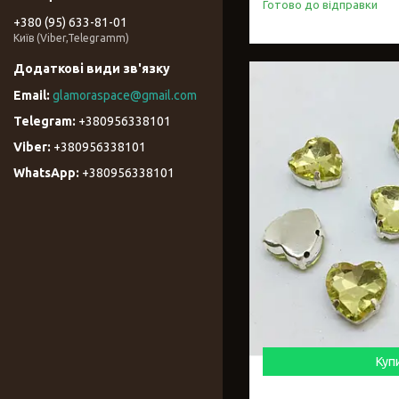
Готово до відправки
+380 (95) 633-81-01
Київ (Viber,Telegramm)
glamoraspace@gmail.com
+380956338101
+380956338101
+380956338101
Куп