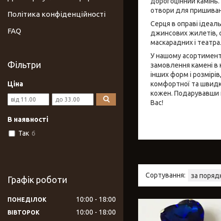
дорогоцінний камінь.
отвори для пришиванн
Політика конфіденційності
Серця в оправі ідеал
FAQ
джинсових жилетів, су
маскарадних і театра
У нашому асортименті
Фільтри
замовлення камені в 
інших форм і розмірі
Ціна
комфортної та швидко
кожен. Подарувавши к
Вас!
В наявності
Так
6
Графік роботи
10:00
18:00
ПОНЕДІЛОК
10:00
18:00
ВІВТОРОК