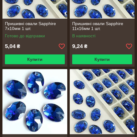
Пришивні овали Sapphire
Пришивні овали Sapphire
7х10мм 1 шт.
11х16мм 1 шт.
Готово до відправки
В наявності
5,04
9,24
₴
₴
Купити
Купити