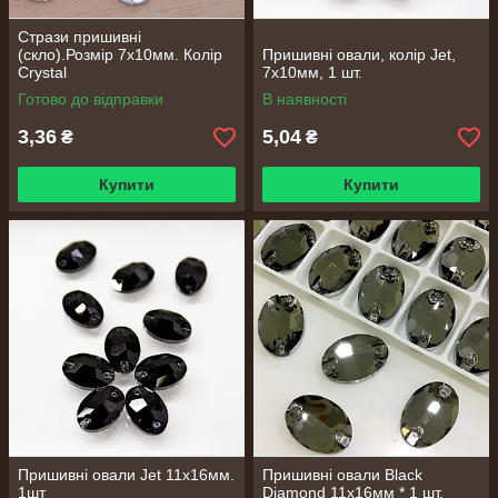
Стрази пришивні
(скло).Розмір 7х10мм. Колір
Пришивні овали, колір Jet,
Crystal
7х10мм, 1 шт.
Готово до відправки
В наявності
3,36
5,04
₴
₴
Купити
Купити
Пришивні овали Jet 11х16мм.
Пришивні овали Black
1шт
Diamond 11х16мм * 1 шт.