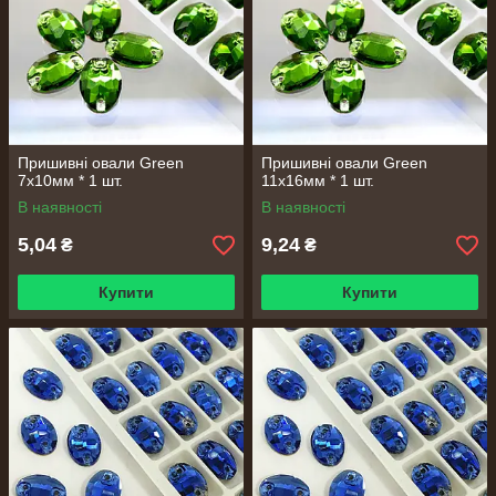
Пришивні овали Green
Пришивні овали Green
7х10мм * 1 шт.
11х16мм * 1 шт.
В наявності
В наявності
5,04
9,24
₴
₴
Купити
Купити