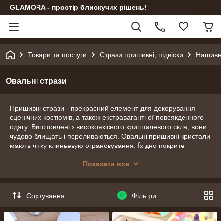
GLAMORA - простір блискучих рішень!
Товари та послуги
Стрази пришивні, підвіски
Нашивні
Овальні стрази
Пришивні стрази - прекрасний елемент для декорування
сценічних костюмів, а також екстравагантної повсякденного
одягу. Виготовлені з високоякісного кришталевого скла, вони
чудово блищать і переливаються. Овальні пришивні кристали
мають чітку клиньевую ограновування. Їх дно покрите
спеціальним захисним напиленням сріблястого кольору.
Показати все
Воно охороняє камінь від відколів, а також посилює
світловідбиваючі властивості кристала. У камені
розташовуються два акуратні отвори для пришивання до
тканини. Пришиваються стрази, як правило, мононитью або
Сортування
0
Фільтри
ниткою для шкіри. Тонкі і міцні полімерні нитки забезпечать
надійну фіксацію і тривалу службу кристалів.