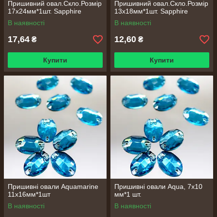
Пришивний овал.Скло.Розмір
Пришивний овал.Скло.Розмір
17х24мм*1шт. Sapphire
13х18мм*1шт. Sapphire
В наявності
В наявності
17,64
12,60
₴
₴
Купити
Купити
Пришивні овали Aquamarine
Пришивні овали Aqua, 7х10
11х16мм*1шт
мм*1 шт.
В наявності
В наявності