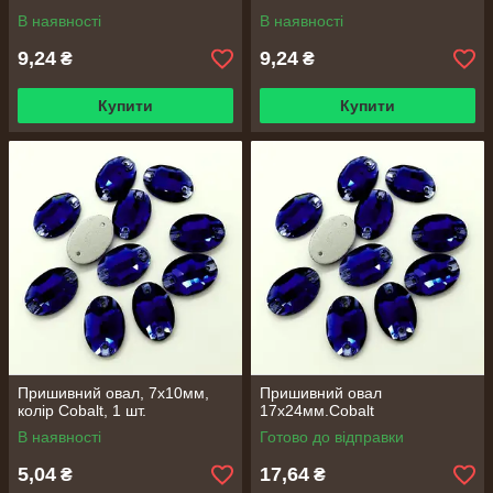
В наявності
В наявності
9,24
9,24
₴
₴
Купити
Купити
Пришивний овал, 7х10мм,
Пришивний овал
колір Cobalt, 1 шт.
17х24мм.Cobalt
В наявності
Готово до відправки
5,04
17,64
₴
₴