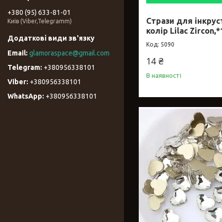
+380 (95) 633-81-01
Стрази для інкрус
Київ (Viber,Telegramm)
колір Lilac Zircon,*
5090
glamoraspace@gmail.com
14 ₴
+380956338101
В наявності
+380956338101
+380956338101