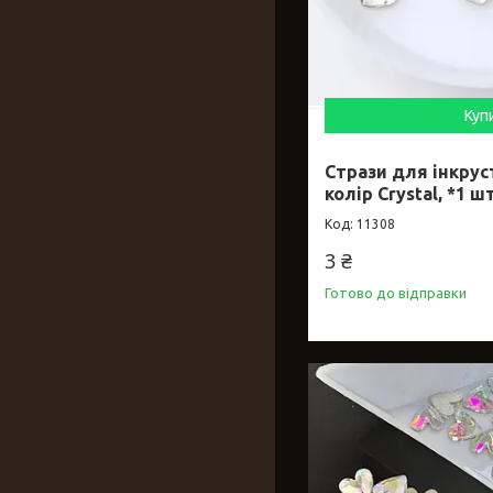
Куп
Стрази для інкрус
колір Crystal, *1 шт
11308
3 ₴
Готово до відправки