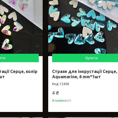
ити
Купити
ації Серце, колір
Стрази для інкрустації Серце,
1шт
Aquamarine, 6 mm*1шт
12458
4 ₴
В наявності