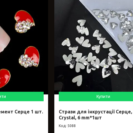
ити
Купити
мент Серце 1 шт.
Стрази для інкрустації Серце,
Crystal, 6 mm*1шт
5088