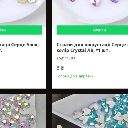
ити
Купити
тації Серце 5mm,
Стрази для інкрустації Серце
.
колір Crystal АВ, *1 шт.
11309
3 ₴
Готово до відправки