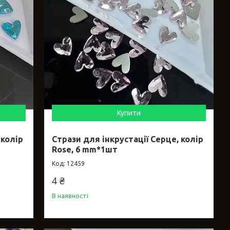
Купити
 колір
Стрази для інкрустації Серце, колір
Rose, 6 mm*1шт
12459
4 ₴
В наявності