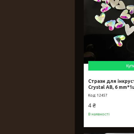
Куп
Стрази для інкруст
Crystal AB, 6 mm*
12457
4 ₴
В наявності