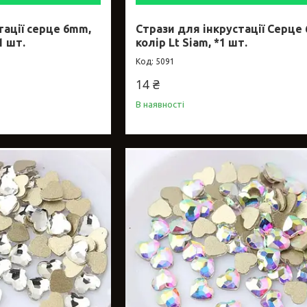
тації серце 6mm,
Стрази для інкрустації Серце
1 шт.
колір Lt Siam, *1 шт.
5091
14 ₴
В наявності