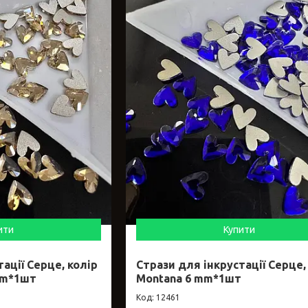
ити
Купити
ації Серце, колір
Стрази для інкрустації Серце,
mm*1шт
Montana 6 mm*1шт
12461