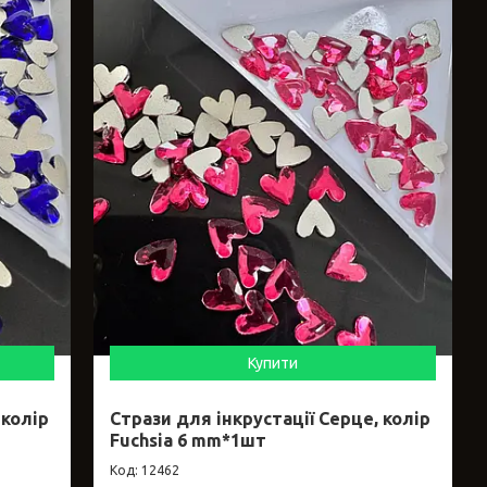
Купити
 колір
Стрази для інкрустації Серце, колір
Fuchsia 6 mm*1шт
12462