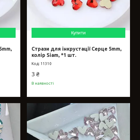
Купити
 5mm,
Стрази для інкрустації Серце 5mm,
колір Siam, *1 шт.
11310
3 ₴
В наявності