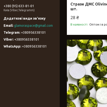
Стрази ДМС Olivine 
+380 (95) 633-81-01
шт.
Київ (Viber,Telegramm)
28 ₴
В наявності
Оптом і в р
glamoraspace@gmail.com
+380956338101
+380956338101
+380956338101