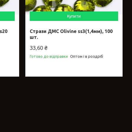
Купити
ss20
Стрази ДМС Olivine ss3(1,4мм), 100
шт.
33,60 ₴
Готово до відправки
Оптом і в роздріб