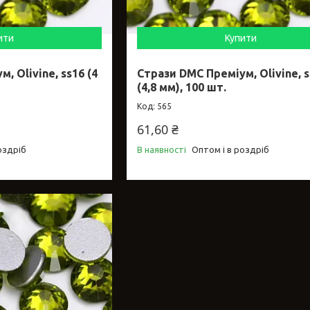
ити
Купити
, Olivine, ss16 (4
Стрази DMC Преміум, Olivine, 
(4,8 мм), 100 шт.
565
61,60 ₴
оздріб
В наявності
Оптом і в роздріб