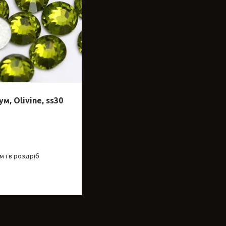
, Olivine, ss30
 і в роздріб