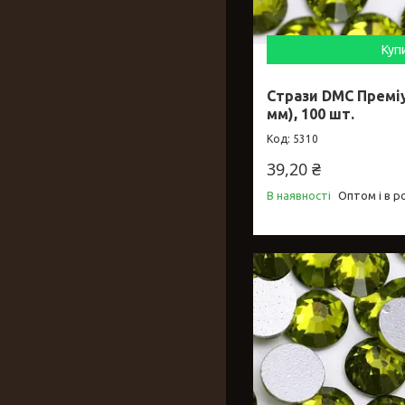
Куп
Стрази DMC Преміум
мм), 100 шт.
5310
39,20 ₴
В наявності
Оптом і в р