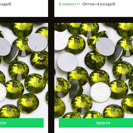
оздріб
В наявності
Оптом і в роздріб
ити
Купити