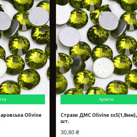
ити
Купити
аровська Olivine
Стрази ДМС Olivine ss5(1,8мм),
.
шт.
30,80 ₴