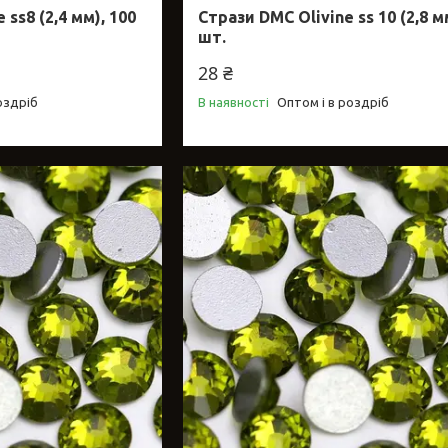
ss8 (2,4 мм), 100
Стрази DMC Olivine ss 10 (2,8 м
шт.
28 ₴
оздріб
В наявності
Оптом і в роздріб