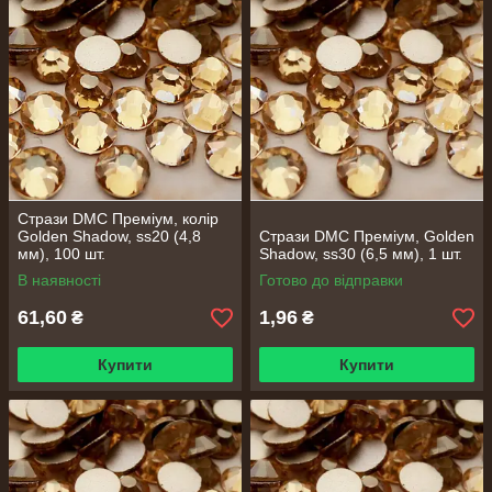
Стрази DMC Преміум, колір
Golden Shadow, ss20 (4,8
Стрази DMC Преміум, Golden
мм), 100 шт.
Shadow, ss30 (6,5 мм), 1 шт.
В наявності
Готово до відправки
61,60
1,96
₴
₴
Купити
Купити