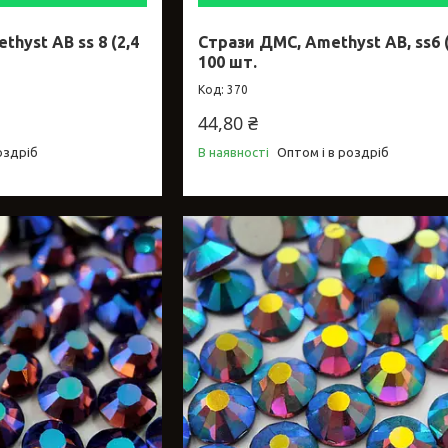
hyst AB ss 8 (2,4
Стрази ДМC, Amethyst AB, ss6 (
100 шт.
370
44,80 ₴
оздріб
В наявності
Оптом і в роздріб