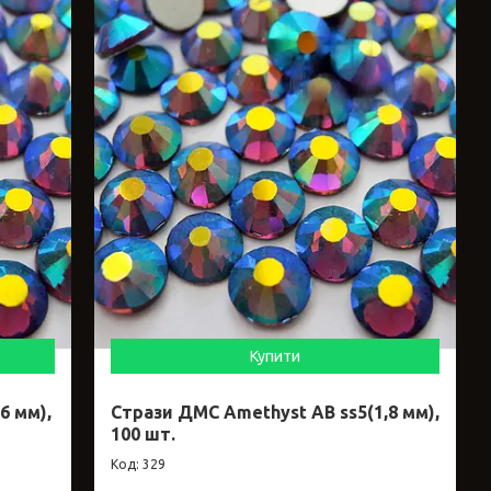
Купити
6 мм),
Стрази ДМС Amethyst AB ss5(1,8 мм),
100 шт.
329