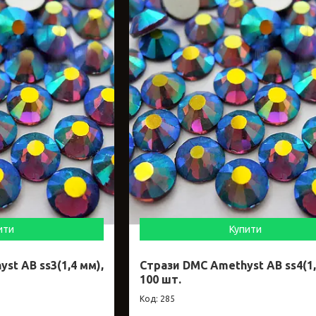
ити
Купити
st AB ss3(1,4 мм),
Стрази DMC Amethyst AB ss4(1,
100 шт.
285