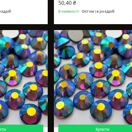
50,40 ₴
оздріб
В наявності
Оптом і в роздріб
ити
Купити