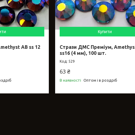
ити
Купити
methyst AB ss 12
Стрази ДМС Преміум, Amethys
ss16 (4 мм), 100 шт.
529
63 ₴
оздріб
В наявності
Оптом і в роздріб