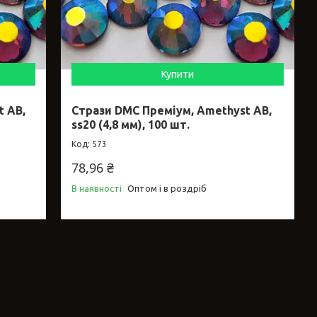
Купити
t AB,
Стрази DMC Преміум, Amethyst AB,
ss20 (4,8 мм), 100 шт.
573
78,96 ₴
В наявності
Оптом і в роздріб