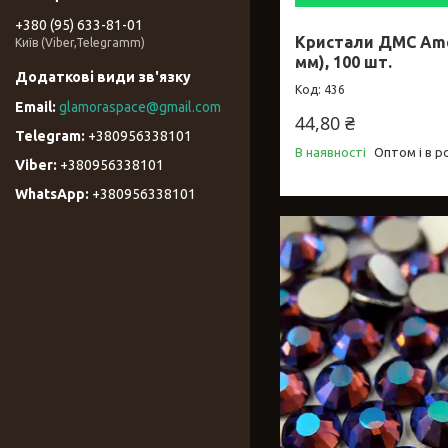
+380 (95) 633-81-01
Кристали ДМС Amet
Київ (Viber,Telegramm)
мм), 100 шт.
436
glamoraspace@gmail.com
44,80 ₴
+380956338101
В наявності
Оптом і в р
+380956338101
+380956338101