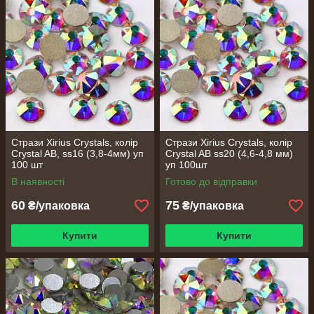
Стрази Xirius Crystals, колір
Стрази Xirius Crystals, колір
Сrystal AB, ss16 (3,8-4мм) уп
Сrystal AB ss20 (4,6-4,8 мм)
100 шт
уп 100шт
В наявності
Готово до відправки
60
75
₴/упаковка
₴/упаковка
Купити
Купити