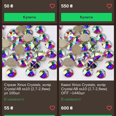
50
550
₴
₴
Купити
Купити
Стрази Xirius Crystals, колір
Камні Xirius Crystals, колір
Сrystal AB ss10 (2,7-2,8мм)
Сrystal AB ss10 (2,7-2,8мм)
уп 100шт
ОПТ ~1440шт
В наявності
В наявності
55
600
₴
₴