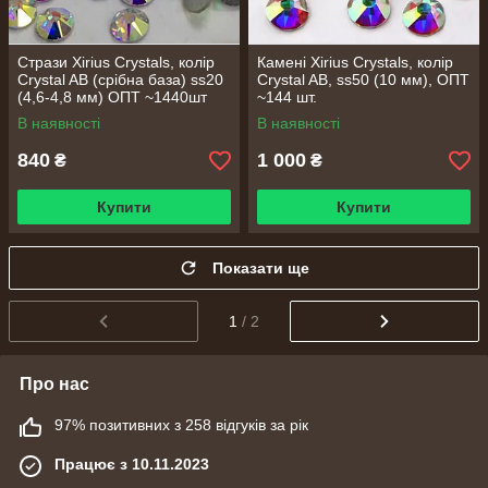
Стрази Xirius Crystals, колір
Камені Xirius Crystals, колір
Сrystal AB (срібна база) ss20
Crystal AB, ss50 (10 мм), ОПТ
(4,6-4,8 мм) ОПТ ~1440шт
~144 шт.
В наявності
В наявності
840
1 000
₴
₴
Купити
Купити
Показати ще
1
/ 2
Про нас
97% позитивних з 258 відгуків за рік
Працює з 10.11.2023