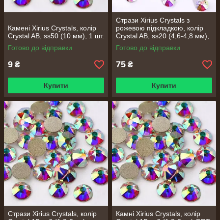
Стрази Xirius Crystals з
Камені Xirius Crystals, колір
рожевою підкладкою, колір
Crystal AB, ss50 (10 мм), 1 шт.
Crystal AB, ss20 (4,6-4,8 мм),
100 шт.
Готово до відправки
Готово до відправки
9
75
₴
₴
Купити
Купити
Стрази Xirius Crystals, колір
Камні Xirius Crystals, колір