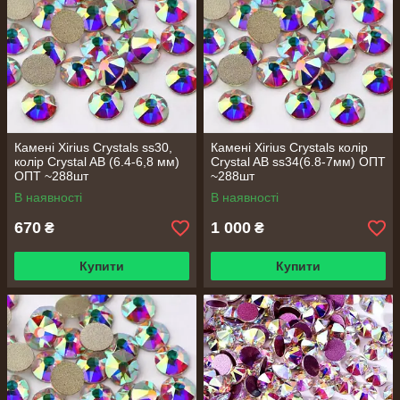
Камені Xirius Crystals ss30,
Камені Xirius Crystals колір
колір Crystal AB (6.4-6,8 мм)
Crystal AB ss34(6.8-7мм) ОПТ
ОПТ ~288шт
~288шт
В наявності
В наявності
670
1 000
₴
₴
Купити
Купити