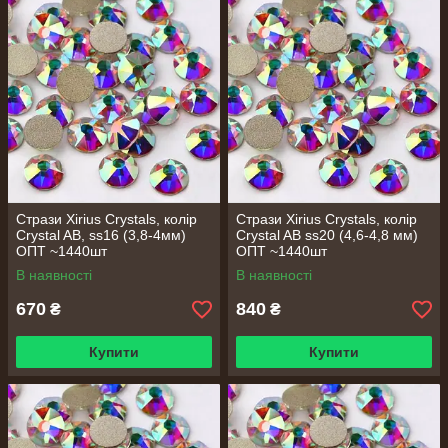
Стрази Xirius Crystals, колір
Стрази Xirius Crystals, колір
Сrystal AB, ss16 (3,8-4мм)
Сrystal AB ss20 (4,6-4,8 мм)
ОПТ ~1440шт
ОПТ ~1440шт
В наявності
В наявності
670
840
₴
₴
Купити
Купити