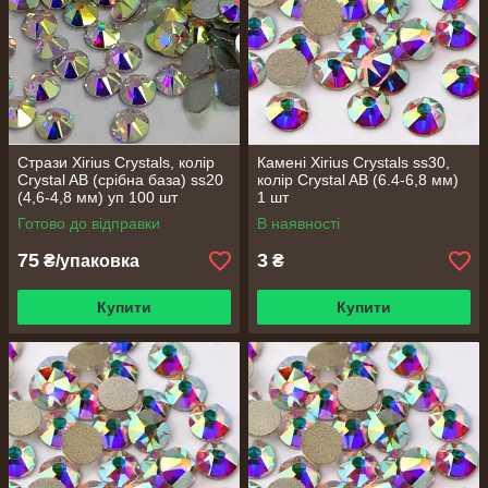
Стрази Xirius Crystals, колір
Камені Xirius Crystals ss30,
Сrystal AB (срібна база) ss20
колір Crystal AB (6.4-6,8 мм)
(4,6-4,8 мм) уп 100 шт
1 шт
Готово до відправки
В наявності
75
3
₴/упаковка
₴
Купити
Купити