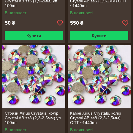
Сrystal AB ss6 (1,9-2мм) уп
Сrystal AB ss6 (1,9-2мм) ОПТ
100шт
~1440шт
В наявності
В наявності
50
550
₴
₴
Купити
Купити
Стрази Xirius Crystals, колір
Камні Xirius Crystals, колір
Сrystal AB ss8 (2,3-2,5мм) уп
Сrystal AB ss8 (2,3-2,5мм)
100шт
ОПТ ~1440шт
В наявності
В наявності