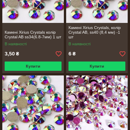
Камені Xirius Crystals, колір
Камені Xirius Crystals колір
Crystal AB, ss40 (8,4 мм) -1
Crystal AB ss34(6.8-7мм) 1 шт
шт
В наявності
В наявності
3,50
6
₴
₴
Купити
Купити