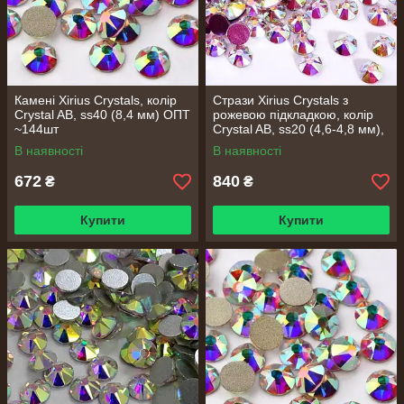
Камені Xirius Crystals, колір
Стрази Xirius Crystals з
Crystal AB, ss40 (8,4 мм) ОПТ
рожевою підкладкою, колір
~144шт
Crystal AB, ss20 (4,6-4,8 мм),
ОПТ ~1440шт
В наявності
В наявності
672
840
₴
₴
Купити
Купити