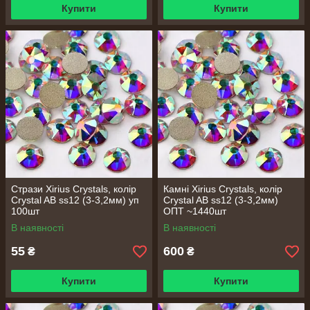
Купити
Купити
Стрази Xirius Crystals, колір
Камні Xirius Crystals, колір
Сrystal AB ss12 (3-3,2мм) уп
Сrystal AB ss12 (3-3,2мм)
100шт
ОПТ ~1440шт
В наявності
В наявності
55
600
₴
₴
Купити
Купити