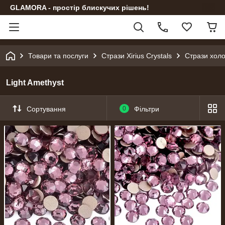
GLAMORA - простір блискучих рішень!
Товари та послуги
Стрази Xirius Crystals
Стрази холо
Light Amethyst
Сортування
0
Фільтри