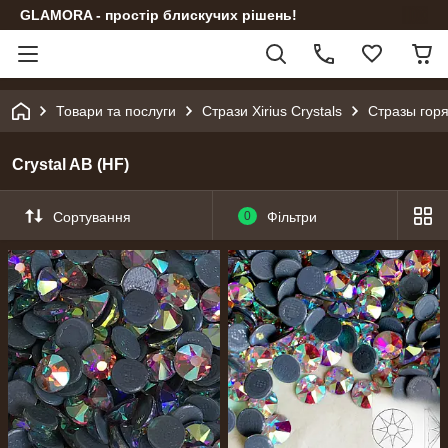
GLAMORA - простір блискучих рішень!
Товари та послуги
Стрази Xirius Crystals
Стразы гор
Сrystal AB (HF)
Сортування
0
Фільтри