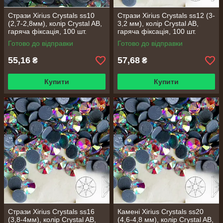
Стрази Xirius Сrystals ss10
Стрази Xirius Сrystals ss12 (3-
(2,7-2,8мм), колір Crystal AB,
3,2 мм), колір Crystal AB,
гаряча фіксація, 100 шт.
гаряча фіксація, 100 шт.
Готово до відправки
Готово до відправки
55,16
57,68
₴
₴
Купити
Купити
Стрази Xirius Сrystals ss16
Камені Xirius Сrystals ss20
(3,8-4мм), колір Crystal AB,
(4,6-4,8 мм), колір Сrystal AB,