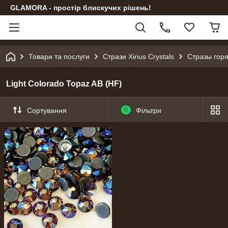
GLAMORA - простір блискучих рішень!
Товари та послуги
Стрази Xirius Crystals
Стразы гор
Light Colorado Topaz AB (HF)
Сортування
0
Фільтри