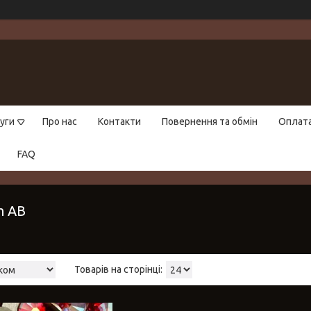
уги
Про нас
Контакти
Повернення та обмін
Оплат
FAQ
h AB