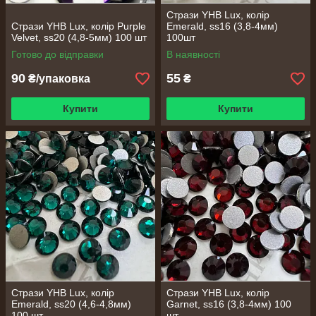
Стрази YHB Lux, колір
Стрази YHB Lux, колір Purple
Emerald, ss16 (3,8-4мм)
Velvet, ss20 (4,8-5мм) 100 шт
100шт
Готово до відправки
В наявності
90
55
₴/упаковка
₴
Купити
Купити
Стрази YHB Lux, колір
Стрази YHB Lux, колір
Emerald, ss20 (4,6-4,8мм)
Garnet, ss16 (3,8-4мм) 100
100 шт
шт