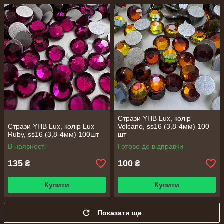
Стрази YHB Lux, колір
Стрази YHB Lux, колір Lux
Volcano, ss16 (3,8-4мм) 100
Ruby, ss16 (3,8-4мм) 100шт
шт
В наявності
Готово до відправки
135
100
₴
₴
Купити
Купити
Показати ще