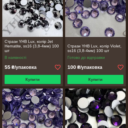
Стрази YHB Lux, колір Jet
Hematite, ss16 (3,8-4мм) 100
Стрази YHB Lux, колір Violet,
шт
ss16 (3,8-4мм) 100 шт
В наявності
Готово до відправки
55
100
₴/упаковка
₴/упаковка
Купити
Купити