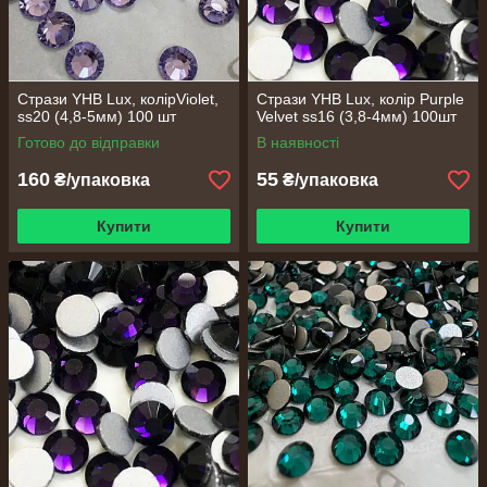
Стрази YHB Lux, колірViolet,
Стрази YHB Lux, колір Purple
ss20 (4,8-5мм) 100 шт
Velvet ss16 (3,8-4мм) 100шт
Готово до відправки
В наявності
160
55
₴/упаковка
₴/упаковка
Купити
Купити