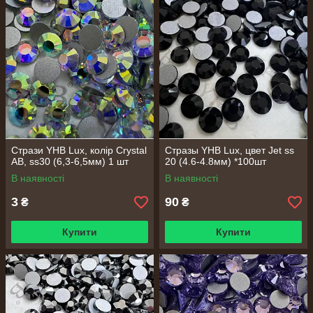
Стрази YHB Lux, колір Crystal
Стразы YHB Lux, цвет Jet ss
AB, ss30 (6,3-6,5мм) 1 шт
20 (4.6-4.8мм) *100шт
В наявності
В наявності
3
90
₴
₴
Купити
Купити