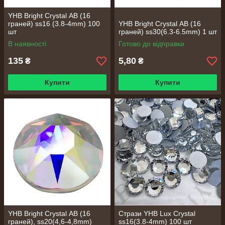
YHB Bright Crystal АВ (16
граней) ss16 (3.8-4mm) 100
YHB Bright Crystal АВ (16
шт
граней) ss30(6.3-6.5mm) 1 шт
В наявності
Готово до відправки
135
5,80
₴
₴
Купити
Купити
YHB Bright Crystal АВ (16
Стрази YHB Lux Crystal
граней), ss20(4,6-4,8mm)
ss16(3.8-4mm) 100 шт