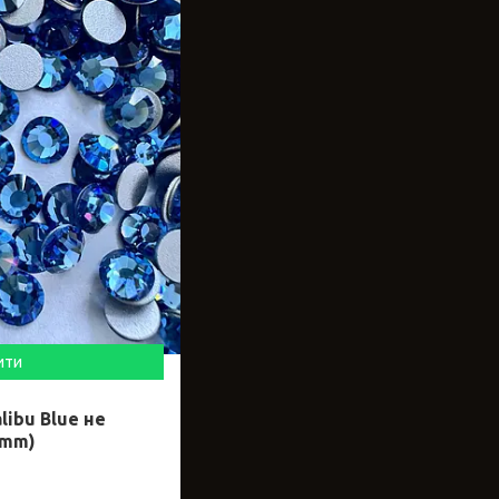
ити
libu Blue не
8mm)