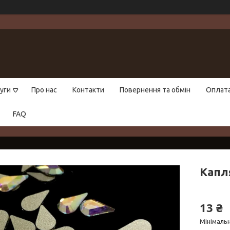
уги
Про нас
Контакти
Повернення та обмін
Оплат
FAQ
Капля
13 ₴
Мінімальн