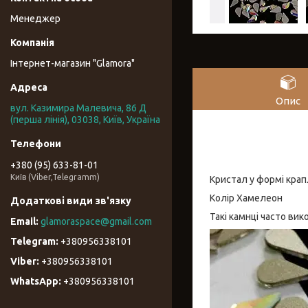
Менеджер
Інтернет-магазин "Glamora"
Опис
вул. Казимира Малевича, 86 Д
(перша лінія), 03038, Київ, Україна
+380 (95) 633-81-01
Київ (Viber,Telegramm)
Кристал у формі крап
Колір Хамелеон
Такі камнці часто ви
glamoraspace@gmail.com
+380956338101
+380956338101
+380956338101