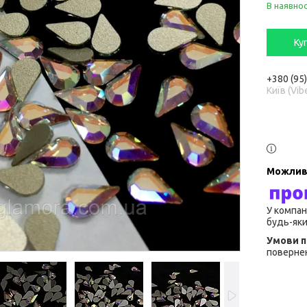
В наявнос
Ку
+380 (95
Київ (Vib
У компан
будь-яки
повернен