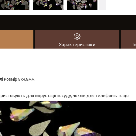
Характеристики
І
лі Розмір 8х4,8мм
користовують для інкрустаціі посуду, чохлів для телефонів тощо