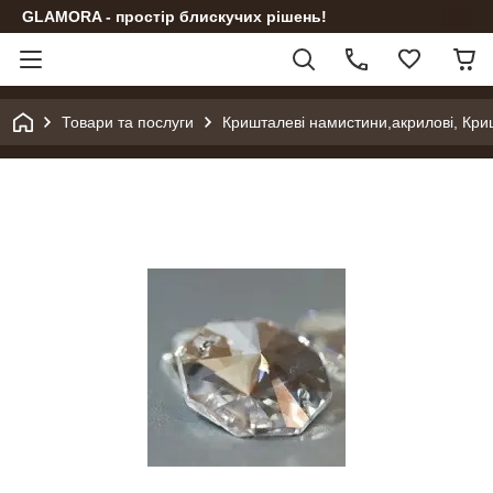
GLAMORA - простір блискучих рішень!
Товари та послуги
Кришталеві намистини,акрилові, Кри