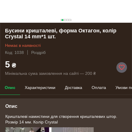
Бусини кришталеві, форма Октагон, колір
Crystal 14 mm*1 шт.
Немає в наявності
Код: 1038
Роздріб
5
₴
Мінімальна сума замовлення на сайті — 200 ₴
Опис
Характеристики
Доставка
Оплата
Умови п
Опис
Кришталеві намистини для створення кришталевих штор.
Розмір 14 мм. Колір Crystal