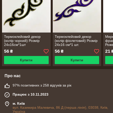
Термоклейовий декор
Термоклейовий декор
Мер
(колір чорний) Розмір
(колір фіолетовий) Розмір
фраг
24х16см*1шт
24х16 см*1 шт.
Роже
см.Ц
56
56
21
₴
₴
Купити
Купити
Про нас
97% позитивних з 258 відгуків за рік
Працює з 10.11.2023
м. Київ
вул. Казимира Малевича, 86 Д (перша лінія), 03038, Київ,
Україна