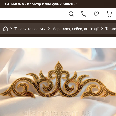
GLAMORA - простір блискучих рішень!
Товари та послуги
Мереживо, лейси, аплікації
Термо