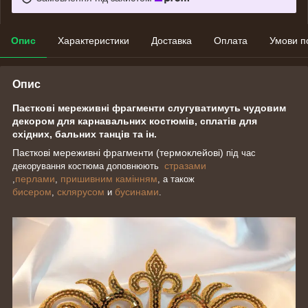
Опис
Характеристики
Доставка
Оплата
Умови п
Опис
Паєткові мереживні фрагменти слугуватимуть чудовим
декором для карнавальних костюмів, сплатів для
східних, бальних танців та ін.
Паєткові мереживні фрагменти (термоклейові)
під час
стразами
декорування костюма доповнюють
перлами
пришивним камінням
,
,
, а також
бисером
склярусом
бусинами
,
и
.