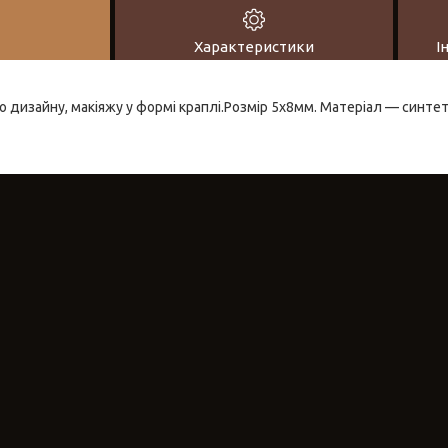
Характеристики
І
о дизайну, макіяжу у формі краплі.Розмір 5х8мм. Матеріал — синтет