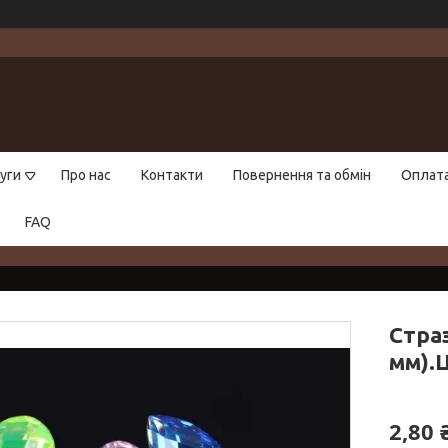
уги
Про нас
Контакти
Повернення та обмін
Оплат
FAQ
Страз
мм).Ц
2,80 