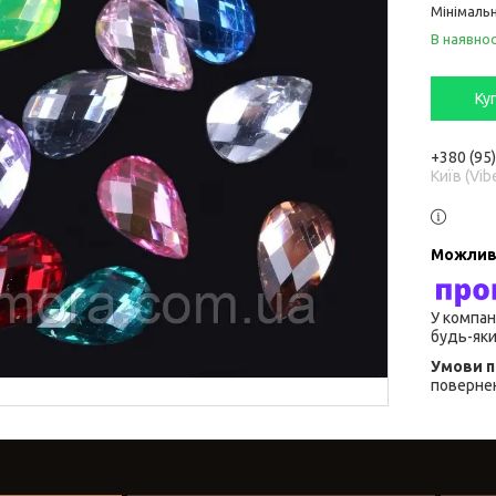
Мінімальн
В наявнос
Ку
+380 (95
Київ (Vib
У компан
будь-яки
повернен