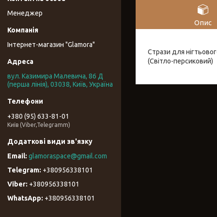
Менеджер
Опис
Інтернет-магазин "Glamora"
Стрази для нігтьовог
(Світло-персиковий)
вул. Казимира Малевича, 86 Д
(перша лінія), 03038, Київ, Україна
+380 (95) 633-81-01
Київ (Viber,Telegramm)
glamoraspace@gmail.com
+380956338101
+380956338101
+380956338101