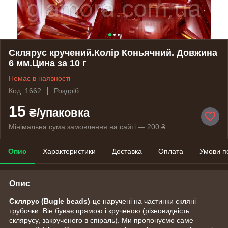
Склярус кручений.Колір Коньячний. Довжина
6 мм.Цина за 10 г
Немає в наявності
Код: 1662
Роздріб
15
₴/упаковка
Мінімальна сума замовлення на сайті — 200 ₴
Опис
Характеристики
Доставка
Оплата
Умови п
Опис
Склярус (Bugle beads)
-це наручені на частинки скляні
трубочки. Він буває прямою і крученою (різновидність
склярусу, закрученого в спіраль). Ми пропонуємо саме