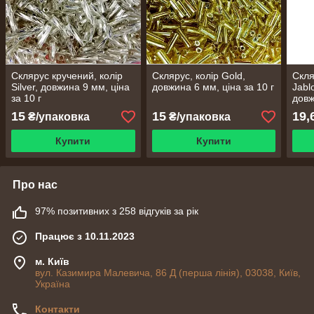
Склярус кручений, колір
Склярус, колір Gold,
Скля
Silver, довжина 9 мм, ціна
довжина 6 мм, ціна за 10 г
Jabl
за 10 г
довж
15
15
19,
₴/упаковка
₴/упаковка
Купити
Купити
Про нас
97% позитивних з 258 відгуків за рік
Працює з 10.11.2023
м. Київ
вул. Казимира Малевича, 86 Д (перша лінія), 03038, Київ,
Україна
Контакти