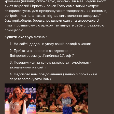
кручений (вітячий) склоклярус, оскільки він має чудові якості,
як-от яскравий і ігристий блиск.Тому саме такий склярус
використовують для прикрашування танцювальних костюмів,
вечірніх платтів, а також під час виготовлення авторської
біжутерії,обідків, брошів, розшивки одягу та аксесуарів.В
платті, розшитому склярусом, ви відчуєте себе справжньою
принцесою!
Купити склярус
можна :
На сайті, додавши увагу вашій позиції в кошик
Приїхати в наш офіс за адресою: г.
Дніпропетровськ,ул.
Глибинки 17
, оф 7
Повернутися за консультацією за телефонами,
зазначеними на сайті
Надсилає нам повідомлення (заявку з проханням
перетелефонувати Вам)