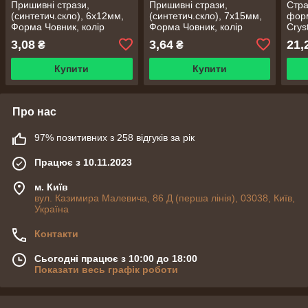
Пришивні стрази,
Пришивні стрази,
Стра
(синтетич.скло), 6х12мм,
(синтетич.скло), 7х15мм,
форм
Форма Човник, колір
Форма Човник, колір
Crys
Crystal AB, 1 шт.
Crystal AB, 1 шт.
3,08
3,64
21,
₴
₴
Купити
Купити
Про нас
97% позитивних з 258 відгуків за рік
Працює з 10.11.2023
м. Київ
вул. Казимира Малевича, 86 Д (перша лінія), 03038, Київ,
Україна
Контакти
Сьогодні працює з 10:00 до 18:00
Показати весь графік роботи