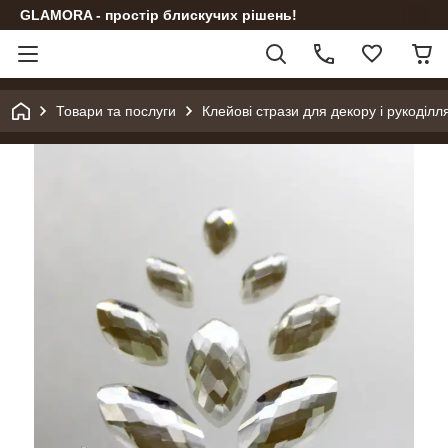
GLAMORA - простір блискучих рішень!
Товари та послуги
Клейові стрази для декору і рукоділл