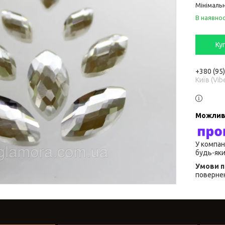
Мінімальн
В наявнос
Ку
+380 (95
Київ (Vib
У компан
будь-яки
повернен