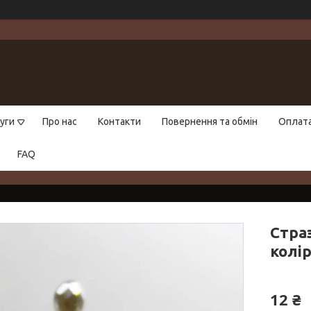
уги
Про нас
Контакти
Повернення та обмін
Оплат
FAQ
Стра
колір
12 ₴