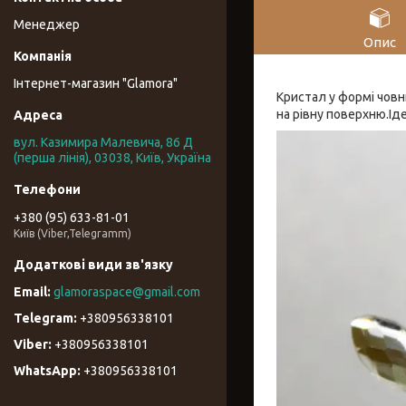
Менеджер
Опис
Інтернет-магазин "Glamora"
Кристал у формі човн
на рівну поверхню.Ід
вул. Казимира Малевича, 86 Д
(перша лінія), 03038, Київ, Україна
+380 (95) 633-81-01
Київ (Viber,Telegramm)
glamoraspace@gmail.com
+380956338101
+380956338101
+380956338101