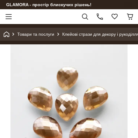
GLAMORA - простір блискучих рішень!
Товари та послуги
Клейові стрази для декору і рукоділл