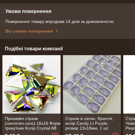
Умови повернення
Повернення товару впродовж 14 днів за домовленістю
Всі умови повернення
Подібні товари компанії
Пришивні стрази
Стрази в сапах, Крапля,
Стра
(синтетич.скло).16х16.Форма
колір Candy Lt Purple,
Човн
трикутник Колір Crystal AB
розмір 13х18мм, 1 шт.
Peac
(хамелеон).Цена за 1 шт.