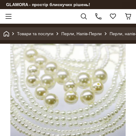
GLAMORA - простір блискучих рішень!
Товари та послуги
Перли, Напів-Перли
Перли, напів