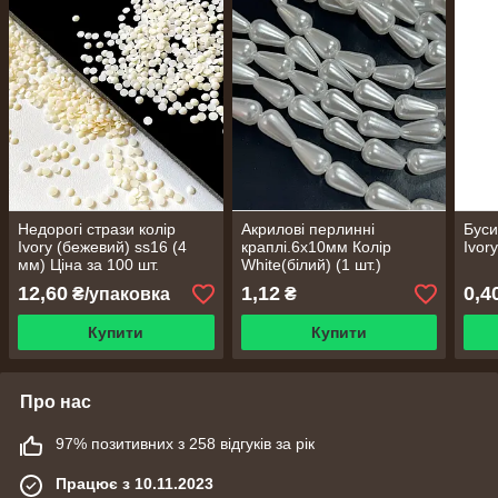
Недорогі стрази колір
Акрилові перлинні
Буси
Ivory (бежевий) ss16 (4
краплі.6х10мм Колір
Ivor
мм) Ціна за 100 шт.
White(білий) (1 шт.)
12,60
1,12
0,4
₴/упаковка
₴
Купити
Купити
Про нас
97% позитивних з 258 відгуків за рік
Працює з 10.11.2023