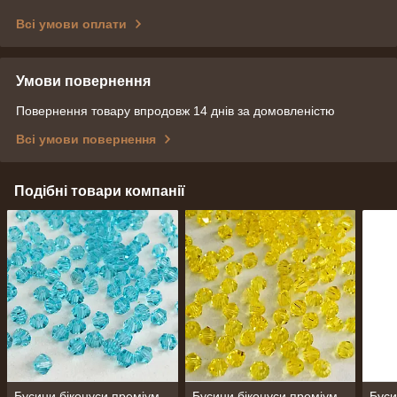
Всі умови оплати
Умови повернення
Повернення товару впродовж 14 днів за домовленістю
Всі умови повернення
Подібні товари компанії
Бусини біконуси преміум
Бусини біконуси преміум
Буси