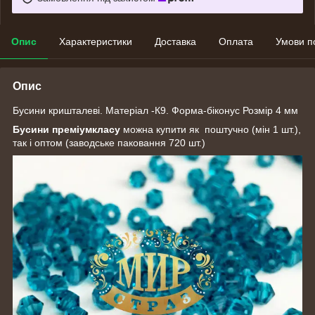
Опис
Характеристики
Доставка
Оплата
Умови п
Опис
Бусини кришталеві. Матеріал -К9. Форма-біконус Розмір 4 мм
Бусини преміумкласу
можна купити як поштучно (мін 1 шт.),
так і оптом (заводське паковання 720 шт.)