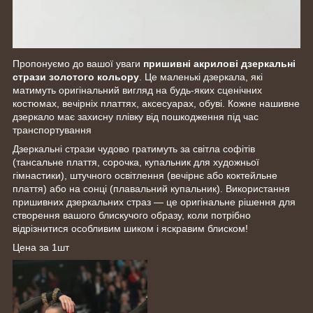
Пропонуємо до вашої уваги
пришивні акрилові дзеркальні
стрази золотого кольору
. Це маленькі дзеркала, які
матимуть оригінальний вигляд на будь-яких сценічних
костюмах, вечірніх платтях, аксесуарах, обуві. Кожне нашивне
дзеркало має захисну плівку від пошкодження під час
транспортування
Дзеркальні стрази чудово гратимуть за світла софітів
(тансальне плаття, сорочка, купальник для художньої
гімнастики), штучного освітлення (вечірнє або коктейльне
плаття) або на сонці (плавальний купальник). Використання
пришивних дзеркальних страз — це оригінальне рішення для
створення вашого блискучого образу, коли потрібно
відрізнитися особливим шиком і яскравим блиском!
Цена за 1шт