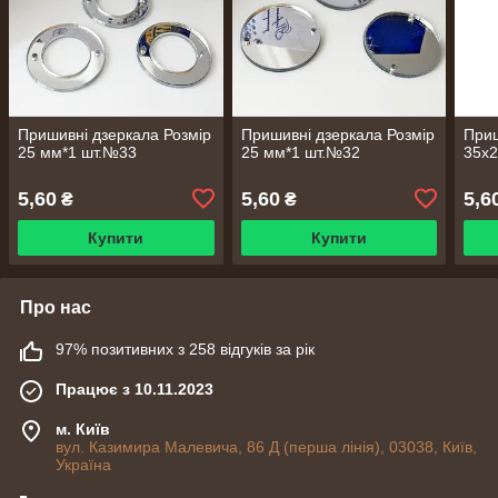
Пришивні дзеркала Розмір
Пришивні дзеркала Розмір
Приш
25 мм*1 шт.№33
25 мм*1 шт.№32
35х2
5,60
5,60
5,6
₴
₴
Купити
Купити
Про нас
97% позитивних з 258 відгуків за рік
Працює з 10.11.2023
м. Київ
вул. Казимира Малевича, 86 Д (перша лінія), 03038, Київ,
Україна