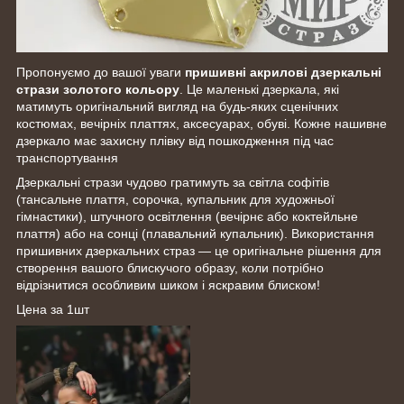
Пропонуємо до вашої уваги
пришивні акрилові дзеркальні
стрази золотого кольору
. Це маленькі дзеркала, які
матимуть оригінальний вигляд на будь-яких сценічних
костюмах, вечірніх платтях, аксесуарах, обуві. Кожне нашивне
дзеркало має захисну плівку від пошкодження під час
транспортування
Дзеркальні стрази чудово гратимуть за світла софітів
(тансальне плаття, сорочка, купальник для художньої
гімнастики), штучного освітлення (вечірнє або коктейльне
плаття) або на сонці (плавальний купальник). Використання
пришивних дзеркальних страз — це оригінальне рішення для
створення вашого блискучого образу, коли потрібно
відрізнитися особливим шиком і яскравим блиском!
Цена за 1шт