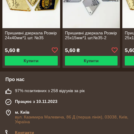
Пришивні дзеркала Розмір
Пришивні дзеркала Розмір
Приш
24х40мм*1 шт. №35
25х15мм*1 шт.№35-2
25х1
5,60
5,60
5,6
₴
₴
Купити
Купити
Про нас
97% позитивних з 258 відгуків за рік
Працює з 10.11.2023
м. Київ
вул. Казимира Малевича, 86 Д (перша лінія), 03038, Київ,
Україна
Контакти