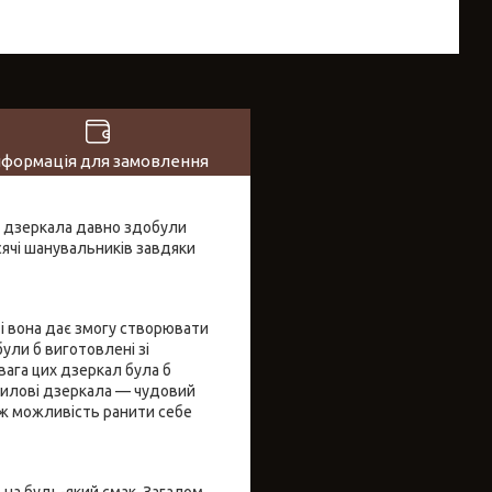
нформація для замовлення
і дзеркала давно здобули
сячі шанувальників завдяки
 і вона дає змогу створювати
ули б виготовлені зі
вага цих дзеркал була б
крилові дзеркала — чудовий
ож можливість ранити себе
 на будь-який смак. Загалом,