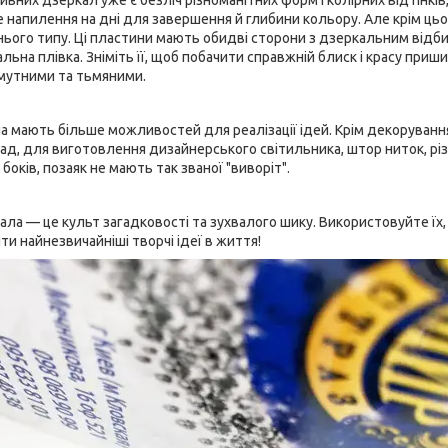
 напилення на дні для завершення й глибини кольору. Але крім цьог
ого типу. Ці пластини мають обидві сторони з дзеркальним відбит
льна плівка. Зніміть її, щоб побачити справжній блиск і красу приш
мутними та тьмяними.
 мають більше можливостей для реалізації ідей. Крім декорування
ад, для виготовлення дизайнерського світильника, штор ниток, рі
 боків, позаяк не мають так званої "виворіт".
ала — це культ загадковості та зухвалого шику. Використовуйте їх,
ти найнезвичайніші творчі ідеї в життя!