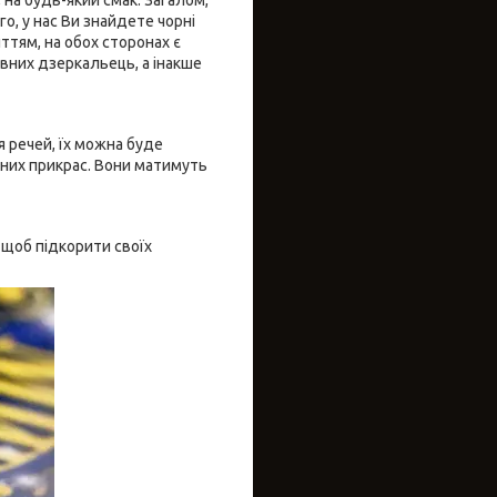
о, у нас Ви знайдете чорні
тям, на обох сторонах є
ивних дзеркальець, а інакше
 речей, їх можна буде
зних прикрас. Вони матимуть
 щоб підкорити своїх