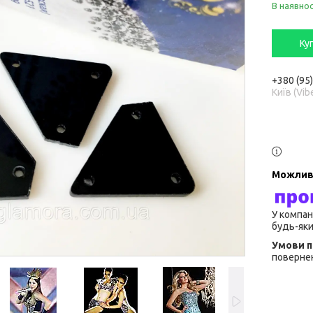
В наявнос
Ку
+380 (95
Київ (Vib
У компан
будь-яки
повернен