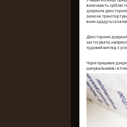
вони мають сріблясте
дзеркала двостороннь
захисна транспортува
вони здадуться кала
Двосторонні дзеркала
застосувати, наприкл
чудовий вигляд з усіх
Чорні пришивні дзерк
шанувальників і втіли