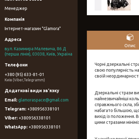
Менеджер
Інтернет-магазин "Glamora"
Опис
вул. Казимира Малевича, 86 Д
(перша лінія), 03038, Київ, Україна
Чорні дзеркальні стр
свою популярність на
+380 (95) 633-81-01
своїй неординарності
Київ (Viber,Telegramm)
Дзеркальні стрази ви
найнезвичайніші коль
glamoraspace@gmail.com
справжнього скла, зб
+380956338101
набагато більшою, що
вихід із положення. 
+380956338101
цими стразами мінімі
+380956338101
У нашій колекції приш