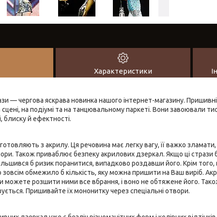
Характеристики
І
ази — чергова яскрава новинка нашого інтернет-магазину. Пришивн
 сцені, на подіумі та на танцювальному паркеті. Вони завоювали ти
, блиску й ефектності.
готовляють з акрилу. Ця речовина має легку вагу, її важко зламати,
ори. Також приваблює безпеку акрилових дзеркал. Якщо ці стрази б
ільшився б ризик поранитися, випадково роздавши його. Крім того, 
 зовсім обмежило б кількість, яку можна пришити на Ваш виріб. А
Ви можете розшити ними все вбрання, і воно не обтяжене його. Так
зується. Пришивайте їх мононитку через спеціальні отвори.
ивних дзеркал уже є безліч різноманітних форм і колірних відтінків,