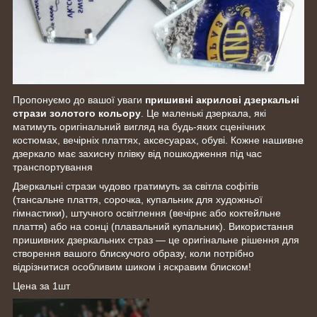
Пропонуємо до вашої уваги
пришивні акрилові дзеркальні
стрази золотого кольору
. Це маленькі дзеркала, які
матимуть оригінальний вигляд на будь-яких сценічних
костюмах, вечірніх платтях, аксесуарах, обуві. Кожне нашивне
дзеркало має захисну плівку від пошкодження під час
транспортування
Дзеркальні стрази чудово гратимуть за світла софітів
(тансальне плаття, сорочка, купальник для художньої
гімнастики), штучного освітлення (вечірнє або коктейльне
плаття) або на сонці (плавальний купальник). Використання
пришивних дзеркальних страз — це оригінальне рішення для
створення вашого блискучого образу, коли потрібно
відрізнитися особливим шиком і яскравим блиском!
Цена за 1шт