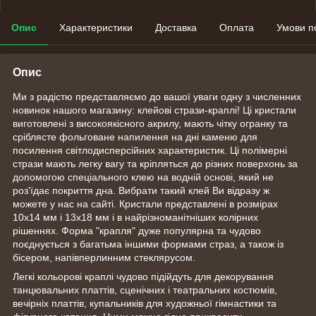
Опис
Характеристики
Доставка
Оплата
Умови п
Опис
Ми з радістю представляємо до вашої уваги одну з численних
новинок нашого магазину: клейові стрази-краплі! Ці кристали
виготовлені з високоякісного акрилу, мають чітку огранку та
сріблясте фольговане напилення на дні каменю для
посилення світлодисперсійних характеристик. Ці полімерні
стрази мають легку вагу та кріпляться до різних поверхонь за
допомогою спеціального клею на водній основі, який не
роз'їдає покриття дна. Вибрати такий клей Ви відразу ж
можете у нас на сайті. Кристали представлені в розмірах
10х14 мм і 13х18 мм і в найрізноманітніших колірних
рішеннях. Форма "крапля" дуже популярна та чудово
поєднується з багатьма іншими формами страз, а також із
бісером, напівперлинним стеклярусом.
Легкі кольорові краплі чудово підійдуть для декорування
танцювальних платтів, сценічних і театральних костюмів,
вечірніх платтів, купальників для художньої гімнастики та