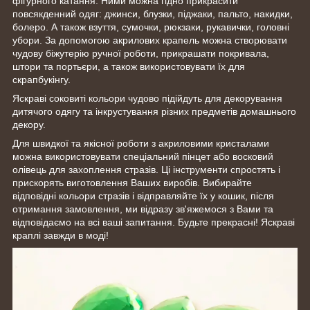
фігурного катання. Ними можна гідно прикрасити
повсякденний одяг: джинси, блузки, піджаки, пальто, накидки,
болеро. А також взуття, сумочки, рюкзаки, рукавички, головні
убори. За допомогою акрилових крапель можна створювати
чудову біжутерію ручної роботи, прикрашати покривала,
штори та портьєри, а також використовувати їх для
скрапбукінгу.
Яскраві соковиті кольори чудово підійдуть для декорування
дитячого одягу та інкрустування різних предметів домашнього
декору.
Для швидкої та якісної роботи з акриловими кристалами
можна використовувати спеціальний пінцет або восковий
олівець для захоплення стразів. Ці інструменти спростять і
прискорять виготовлення Ваших виробів. Вибирайте
відповідні кольори стразів і відправляйте їх у кошик, після
отримання замовлення, ми відразу зв'яжемося з Вами та
відповідаємо на всі ваші запитання. Будьте прекрасні! Яскраві
краплі завжди в моді!