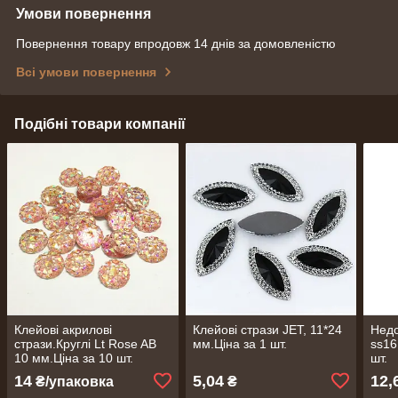
Умови повернення
Повернення товару впродовж 14 днів за домовленістю
Всі умови повернення
Подібні товари компанії
Клейові акрилові
Клейові стрази JET, 11*24
Недо
стрази.Круглі Lt Rose AB
мм.Ціна за 1 шт.
ss16
10 мм.Ціна за 10 шт.
шт.
14
5,04
12,
₴/упаковка
₴