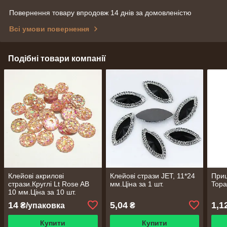
Повернення товару впродовж 14 днів за домовленістю
Всі умови повернення
Подібні товари компанії
Клейові акрилові
Клейові стрази JET, 11*24
Приш
стрази.Круглі Lt Rose AB
мм.Ціна за 1 шт.
Topa
10 мм.Ціна за 10 шт.
14
5,04
1,1
₴/упаковка
₴
Купити
Купити