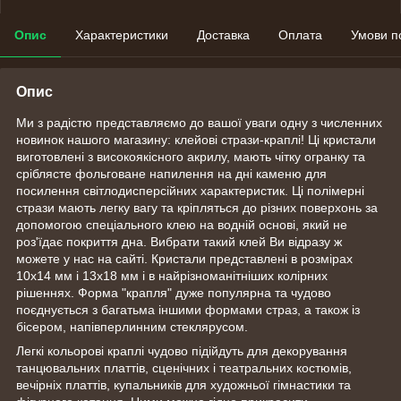
Опис
Характеристики
Доставка
Оплата
Умови п
Опис
Ми з радістю представляємо до вашої уваги одну з численних
новинок нашого магазину: клейові стрази-краплі! Ці кристали
виготовлені з високоякісного акрилу, мають чітку огранку та
сріблясте фольговане напилення на дні каменю для
посилення світлодисперсійних характеристик. Ці полімерні
стрази мають легку вагу та кріпляться до різних поверхонь за
допомогою спеціального клею на водній основі, який не
роз'їдає покриття дна. Вибрати такий клей Ви відразу ж
можете у нас на сайті. Кристали представлені в розмірах
10х14 мм і 13х18 мм і в найрізноманітніших колірних
рішеннях. Форма "крапля" дуже популярна та чудово
поєднується з багатьма іншими формами страз, а також із
бісером, напівперлинним стеклярусом.
Легкі кольорові краплі чудово підійдуть для декорування
танцювальних платтів, сценічних і театральних костюмів,
вечірніх платтів, купальників для художньої гімнастики та