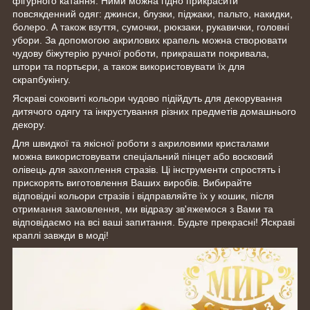
фігурного катання. Ними можна гідно прикрасити
повсякденний одяг: джинси, блузки, піджаки, пальто, накидки,
болеро. А також взуття, сумочки, рюкзаки, рукавички, головні
убори. За допомогою акрилових крапель можна створювати
чудову біжутерію ручної роботи, прикрашати покривала,
штори та портьєри, а також використовувати їх для
скрапбукінгу.
Яскраві соковиті кольори чудово підійдуть для декорування
дитячого одягу та інкрустування різних предметів домашнього
декору.
Для швидкої та якісної роботи з акриловими кристалами
можна використовувати спеціальний пінцет або восковий
олівець для захоплення стразів. Ці інструменти спростять і
прискорять виготовлення Ваших виробів. Вибирайте
відповідні кольори стразів і відправляйте їх у кошик, після
отримання замовлення, ми відразу зв'яжемося з Вами та
відповідаємо на всі ваші запитання. Будьте прекрасні! Яскраві
краплі завжди в моді!