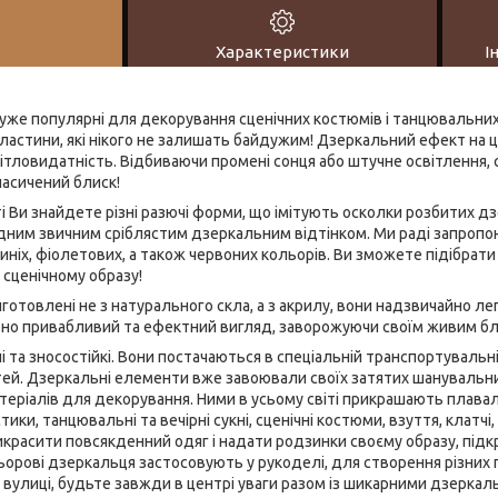
Характеристики
І
же популярні для декорування сценічних костюмів і танцювальних
пластини, які нікого не залишать байдужим! Дзеркальний ефект на
ітловидатність. Відбиваючи промені сонця або штучне освітлення, 
насичений блиск!
 Ви знайдете різні разючі форми, що імітують осколки розбитих дз
ним звичним сріблястим дзеркальним відтінком. Ми раді запропон
синіх, фіолетових, а також червоних кольорів. Ви зможете підібрат
сценічному образу!
отовлені не з натурального скла, а з акрилу, вони надзвичайно легк
но привабливий та ефектний вигляд, заворожуючи своїм живим бл
і та зносостійкі. Вони постачаються в спеціальній транспортувальній
ей. Дзеркальні елементи вже завоювали своїх затятих шанувальник
еріалів для декорування. Ними в усьому світі прикрашають плавал
ики, танцювальні та вечірні сукні, сценічні костюми, взуття, клатчі, 
икрасити повсякденний одяг і надати родзинки своєму образу, під
ольорові дзеркальця застосовують у рукоделі, для створення різних п
на вулиці, будьте завжди в центрі уваги разом із шикарними дзерк