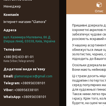
Менеджер
Опис
Інтернет-магазин "Glamora"
Пришивні дзеркала ду
іскрометні акрилові 
забезпечує чудове св
вул. Казимира Малевича, 86 Д
розсіюють яскравий 
(перша лінія), 03038, Київ, Україна
У нашому асортименті
обмежується лише од
золотистих, чорних, 
+380 (95) 633-81-01
підходить до Вашого 
Київ (Viber,Telegramm)
Оскільки дзеркала виг
Вони мають неймовір
Ці стрази досить міцн
glamoraspace@gmail.com
подряпин і потертост
+380956338101
серед популярних мат
для художньої гімнаст
+380956338101
Також ними легко пр
+380956338101
і красу. Крім того, к
будете, на сцені чи 