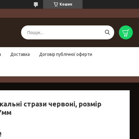
Кошик
а
Доставка
Договір публічної оферти
альні стрази червоні, розмір
7мм
₴