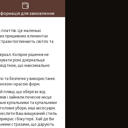
нформація для замовлення
 платтів. Це маленькі
 цих пришивних елементах
стрази поглинають світло та
еркал. Колірне рішення не
увати різні дзеркальця
и відтінок, що максимально
і та безпечні у використанні.
иском і красою форм.
 плівці, що оберігає від
ів і зайняли почесне місце
ьні купальники та купальники
головні убори, інші аксесуари.
креслити Ваш вишуканий стиль
рикрас і біжутерії. Хай де Ви
альними стразами, що дарують