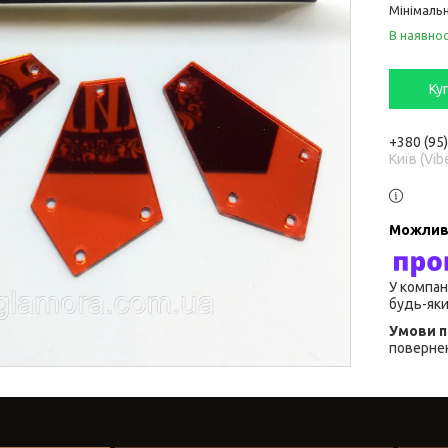
Мінімальн
В наявнос
Ку
+380 (95
Київ (Vib
У компан
будь-яки
повернен