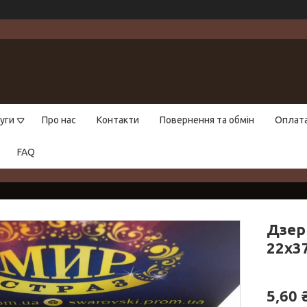
уги
Про нас
Контакти
Повернення та обмін
Оплат
FAQ
Дзерк
22х3
5,60 