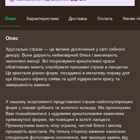
Опис
Характеристики
Доставка
Оплата
Умови п
Опис
Хрустальні стрази — це велике досягнення у світі сяйного
декору. Вони дарують неймовірний блиск і викликають
захоплені емоції. Всі поціновувачі кришталевої краси
обов'язково мають спробувати пришивні стрази в ланцюгах.
Це кристали різних форм, посаджені в металеву оправу для
ще більшого ефекту сяйва та щоб підкреслити красу та
завершеність каменю.
У нашому асортименті представлені стрази найпопулярніших
форм у оправі срібного та золотого кольору. Ми пропонуємо
Вам познайомитися з чудовими кришталевими каменями
прямокутної форми, які поміщені в золоті ланцюги.
Прямокутники мають чітку огранку, чистий блиск і високу
прозорість кристала. На тильну сторону каменю нанесено
спеціальне фольговане напилення, яке захищає камінь від