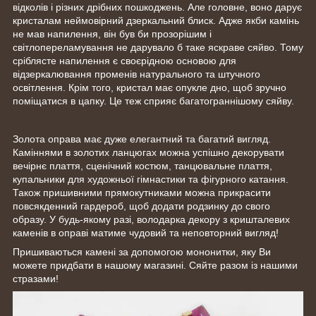
відколів і різних дрібних пошкоджень. Але головне, воно дарує
кристалам неймовірний дзеркальний блиск. Адже якби камінь
не мав напилення, він був би прозорішим і
світлопереламування не дарувало б таке яскраве сяйво. Тому
сріблясте напилення є своєрідною основою для
відзеркалювання променів натурального та штучного
освітлення. Крім того, кристал має опукле дно, щоб зручно
поміщатися в цапку. Це теж сприяє багатограннішому сяйву.
Золота оправа має дуже елегантний та багатий вигляд.
Каміннями в золотих ланцюгах можна успішно декорувати
вечірнє плаття, сценічний костюм, танцювальне плаття,
купальники для художньої гімнастики та фігурного катання.
Також пришивними прямокутниками можна прикрасити
повсякденний гардероб, щоб додати родзинку до свого
образу. У будь-якому разі, володарка декору з кришталевих
каменів в оправі матиме чудовий та неповторний вигляд!
Пришиваються камені за допомогою мононитки, яку Ви
можете придбати в нашому магазині. Сяйте разом із нашими
стразами!