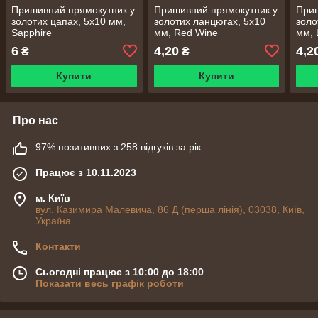
Пришивний прямокутник у
Пришивний прямокутник у
Приш
золотих цапах, 5x10 мм,
золотих ланцюгах, 5x10
золо
Sapphire
мм, Red Wine
мм, 
6
4,20
4,2
₴
₴
Купити
Купити
Про нас
97% позитивних з 258 відгуків за рік
Працює з 10.11.2023
м. Київ
вул. Казимира Малевича, 86 Д (перша лінія), 03038, Київ,
Україна
Контакти
Сьогодні працює з 10:00 до 18:00
Показати весь графік роботи