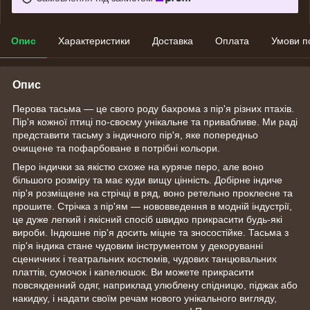
Опис
Характеристики
Доставка
Оплата
Умови п
Опис
Перова тасьма — це свого роду бахрома з пір'я різних птахів.
Пір'я кожної птиці по-своєму унікальне та привабливе. Ми раді
представити тасьму з індичного пір'я, яке попередньо
очищене та пофарбоване в потрібні кольори.
Перо індички за якістю схоже на куряче перо, але воно
більшого розміру та має куди вищу цінність. Добірне індиче
пір'я розміщене на стрічці в ряд, воно ретельно проклеєне та
прошите. Стрічка з пір'ям — нововведення в модній індустрії,
це дуже легкий і якісний спосіб швидко прикрасити будь-які
вироби. Індюшне пір'я досить міцне та зносостійке. Тасьма з
пір'я індика стане чудовим інструментом у декоруванні
сценичних і театральних костюмів, чудових танцювальних
платтів, сумочок і капелюшок. Ви можете прикрасити
повсякденний одяг, наприклад улюблену спідницю, піджак або
накидку, і надати своїм речам нового унікального вигляду,