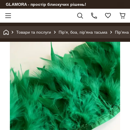
GLAMORA - простір блискучих рішень!
Товари та послуги
Пір'я, боа, пір'яна тасьма
Пір'яна