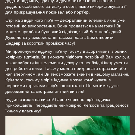
додати родзинку, вдихнути друге життя! Перова тасьма
додасть особливого затишку в оселі, якщо використовувати її
для прикрашування покривал або порт'єр.
Стрічка з індичного пір'я — декоративний елемент, який уже
готовий до використання. Вона продається на метраж і Ви
можете придбати будь-який відрізок, який Вам необхідний.
Дуже легка у використанні тасьма, дасть Вам створити
шедевр за короткий проміжок часу!
Ми пропонуємо індичку пір'яну тасьму в асортименті з різних
колірних відтінків. Ви зможете підібрати потрібний Вам колір, а
також вибрати інші елементи декору та необхідні інструменти
для роботи з ними. Тасьму можна прикрашати стразами або
напівперлином, які Ви теж зможете знайти в нашому магазині.
Крім того, тасьму з пір'я індичка можна комбінувати з
перовими стрічками з пір'я інших птахів. Це матиме дуже
дивовижний та екстравагантний вигляд!
Будьте завжди на висоті! Гарне червоне пір'я індичка
прикрашають і передають неймовірної легкості та граціозності
їхньому власнику!