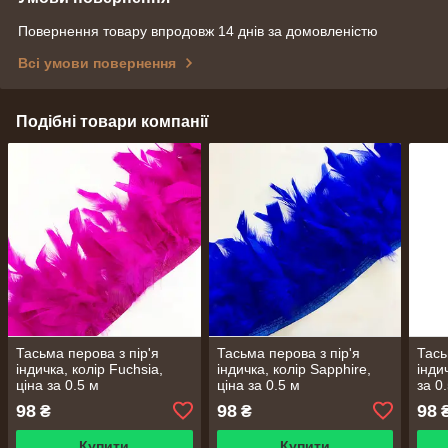
Повернення товару впродовж 14 днів за домовленістю
Всі умови повернення
Подібні товари компанії
Тасьма перова з пір'я
Тасьма перова з пір'я
Тась
індичка, колір Fuchsia,
індичка, колір Sapphire,
інди
ціна за 0.5 м
ціна за 0.5 м
за 0
98
98
98
₴
₴
Купити
Купити