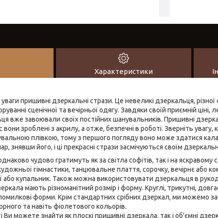
Характеристики
І
уваги пришивні дзеркальні стрази. Це невеликі дзеркальця, різної 
руванні сценічної та вечірньої одягу. Завдяки своїй приємній ціні, л
ця вже завоювали своїх постійних шанувальників. Пришивні дзерка
 вони зроблені з акрилу, а отже, безпечні в роботі. Зверніть увагу
вальною плівкою, тому з першого погляду воно може здатися кал
ар, знявши його, і ці прекрасні стрази засмічуються своїм дзеркал
наково чудово гратимуть як за світла софітів, так і на яскравому 
удожньої гімнастики, танцювальне плаття, сорочку, вечірнє або ко
ї або купальник. Також можна використовувати дзеркальця в рукод
еркала мають різноманітний розмір і форму. Круглі, трикутні, довгас
 помилкові форми. Крім стандартних срібних дзеркал, ми можемо 
орного та навіть фіолетового кольорів.
 Ви можете знайти як плоскі пришивні дзеркала, так і об'ємні дзер