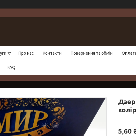
уги
Про нас
Контакти
Повернення та обмін
Оплат
FAQ
Дзер
колір
5,60 