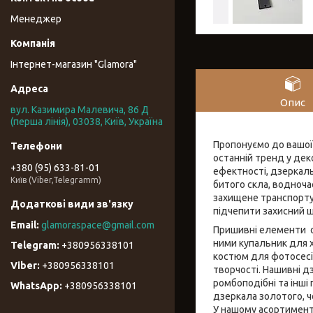
Менеджер
Інтернет-магазин "Glamora"
Опис
вул. Казимира Малевича, 86 Д
(перша лінія), 03038, Київ, Україна
Пропонуємо до вашої 
останній тренд у деко
+380 (95) 633-81-01
ефектності, дзеркаль
Київ (Viber,Telegramm)
битого скла, водночас
захищене транспорту
підчепити захисний ш
glamoraspace@gmail.com
Пришивні елементи од
ними купальник для х
+380956338101
костюм для фотосесі
+380956338101
творчості. Нашивні дз
ромбоподібні та інші
+380956338101
дзеркала золотого, ч
У нашому асортименті