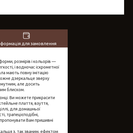
нформація для замовлення
форми, розмірів і кольорів —
егкості, і водночас іскрометної
ла мають повну імітацію
, кожне дзеркальце зверху
амутним, але досить
ьним блиском.
сонці. Ви можете прикрасити
ктейльне плаття, взуття,
іллі, для домашньої
ті, трапецієподібні,
запропонувати Вам пришивні
кальця з, так званим, ефектом