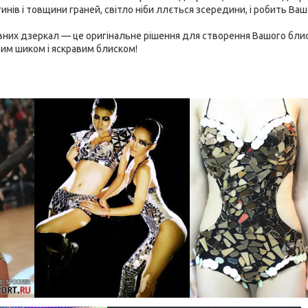
инів і товщини граней, світло ніби ллється зсередини, і робить Ваш
них дзеркал — це оригінальне рішення для створення Вашого блиск
им шиком і яскравим блиском!