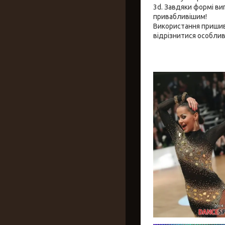
3d. Завдяки формі виг
привабливішим!
Використання пришив
відрізнитися особлив