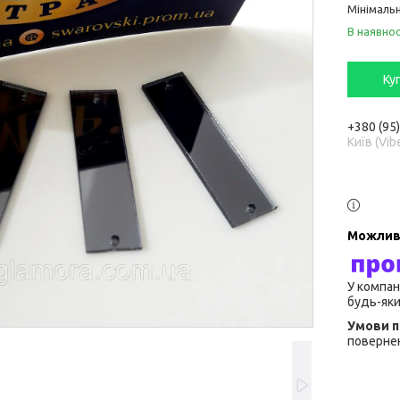
Мінімальн
В наявнос
Ку
+380 (95
Київ (Vib
У компан
будь-яки
повернен