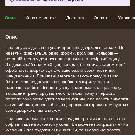
Опис
Характеристики
Доставка
Оплата
Умови п
Опис
Пропонуємо до вашої уваги пришивні дзеркальні стрази. Це
невеликі дзеркальця, різної форми, розмірів і кольорів —
останній тренд у декоруванні сценічної та вечірньої одягу.
Завдяки своїй приємній ціні, легкості, і водночас іскрометної
ефектності, дзеркальця вже завоювали своїх постійних
шанувальників. Пришивні дзеркала мають повну імітацію
битого скла, водночас вони зроблені з акрилу, а отже,
безпечні в роботі. Зверніть увагу, кожне дзеркальце зверху
захищене транспортувальною плівкою, тому з першого
погляду воно може здатися каламутним, але досить підчепити
захисний шар, знявши його, і ці прекрасні стрази засмічуються
своїм дзеркальним блиском.
Пришивні елементи однаково чудово гратимуть як за світла
софітів, так і на яскравому сонці. Ви можете прикрасити ними
купальник для художньої гімнастики, танцювальне плаття,