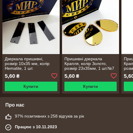
Дзеркала пришивні,
Пришивні дзеркала
Приш
розмір 10х35 мм, колір
Крапля, колір Золото,
Крап
Hematite, 1 шт.
розмір 23х35мм, 1 шт.№7
розм
5,60
5,60
5,6
₴
₴
Купити
Купити
Про нас
97% позитивних з 258 відгуків за рік
Працює з 10.11.2023