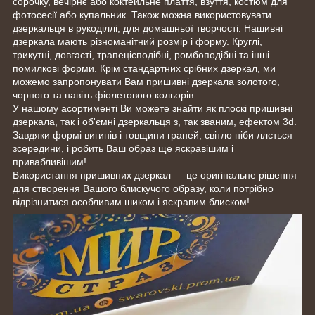
сорочку, вечірнє або коктейльне плаття, взуття, костюм для
фотосесії або купальник. Також можна використовувати
дзеркальця в рукоділлі, для домашньої творчості. Нашивні
дзеркала мають різноманітний розмір і форму. Круглі,
трикутні, довгасті, трапецієподібні, ромбоподібні та інші
помилкові форми. Крім стандартних срібних дзеркал, ми
можемо запропонувати Вам пришивні дзеркала золотого,
чорного та навіть фіолетового кольорів.
У нашому асортименті Ви можете знайти як плоскі пришивні
дзеркала, так і об'ємні дзеркальця з, так званим, ефектом 3d.
Завдяки формі вигинів і товщини граней, світло ніби ллється
зсередини, і робить Ваш образ ще яскравішим і
привабливішим!
Використання пришивних дзеркал — це оригінальне рішення
для створення Вашого блискучого образу, коли потрібно
відрізнитися особливим шиком і яскравим блиском!