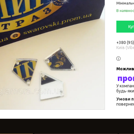
Мінімальн
В наявнос
Ку
+380 (95
Київ (Vib
У компан
будь-яки
повернен