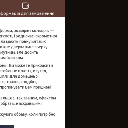
нформація для замовлення
форми, розмірів і кольорів —
егкості, і водночас іскрометної
ла мають повну імітацію
, кожне дзеркальце зверху
амутним, але досить
ьним блиском.
сонці. Ви можете прикрасити
ктейльне плаття, взуття,
іллі, для домашньої
ті, трапецієподібні,
запропонувати Вам пришивні
кальця з, так званим, ефектом
 образ ще яскравішим і
учого образу, коли потрібно