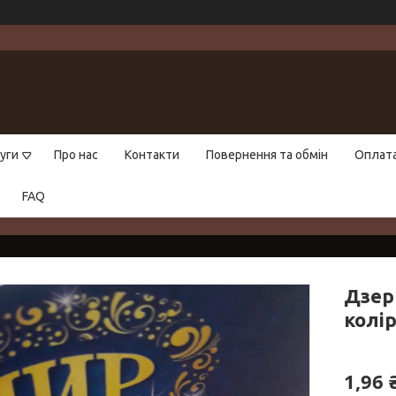
уги
Про нас
Контакти
Повернення та обмін
Оплат
FAQ
Дзер
колір
1,96 