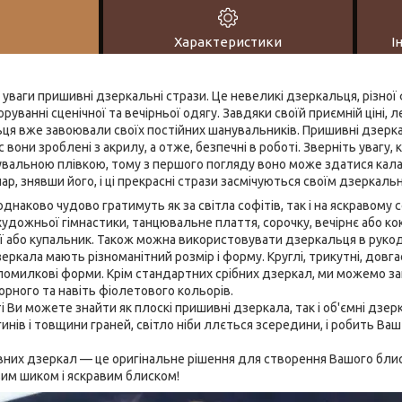
Характеристики
І
уваги пришивні дзеркальні стрази. Це невеликі дзеркальця, різної 
руванні сценічної та вечірньої одягу. Завдяки своїй приємній ціні, л
ця вже завоювали своїх постійних шанувальників. Пришивні дзерка
 вони зроблені з акрилу, а отже, безпечні в роботі. Зверніть увагу
вальною плівкою, тому з першого погляду воно може здатися кал
ар, знявши його, і ці прекрасні стрази засмічуються своїм дзеркал
наково чудово гратимуть як за світла софітів, так і на яскравому 
удожньої гімнастики, танцювальне плаття, сорочку, вечірнє або ко
ї або купальник. Також можна використовувати дзеркальця в рукод
еркала мають різноманітний розмір і форму. Круглі, трикутні, довгас
 помилкові форми. Крім стандартних срібних дзеркал, ми можемо 
орного та навіть фіолетового кольорів.
 Ви можете знайти як плоскі пришивні дзеркала, так і об'ємні дзер
инів і товщини граней, світло ніби ллється зсередини, і робить Ваш
них дзеркал — це оригінальне рішення для створення Вашого блиск
им шиком і яскравим блиском!