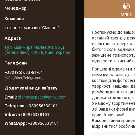
Менеджер
Опис
Інтернет-магазин "Glamora"
Пропонуємо до вашої 
останній тренд у деко
ефектності, дзеркаль
вул. Казимира Малевича, 86 Д
битого скла, водночас
(перша лінія), 03038, Київ, Україна
захищене транспорту
підчепити захисний ш
Пришивні елементи од
+380 (95) 633-81-01
ними купальник для х
Київ (Viber,Telegramm)
костюм для фотосесі
творчості. Нашивні дз
ромбоподібні та інші
glamoraspace@gmail.com
дзеркала золотого, ч
У нашому асортименті
+380956338101
3d. Завдяки формі виг
+380956338101
привабливішим!
Використання пришив
+380956338101
відрізнитися особлив