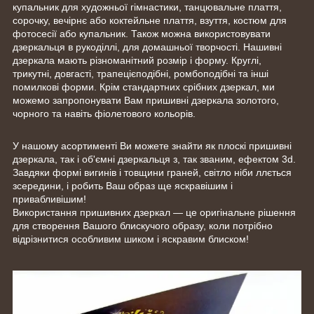
купальник для художньої гімнастики, танцювальне плаття,
сорочку, вечірнє або коктейльне плаття, взуття, костюм для
фотосесії або купальник. Також можна використовувати
дзеркальця в рукоділлі, для домашньої творчості. Нашивні
дзеркала мають різноманітний розмір і форму. Круглі,
трикутні, довгасті, трапецієподібні, ромбоподібні та інші
помилкові форми. Крім стандартних срібних дзеркал, ми
можемо запропонувати Вам пришивні дзеркала золотого,
чорного та навіть фіолетового кольорів.
У нашому асортименті Ви можете знайти як плоскі пришивні
дзеркала, так і об'ємні дзеркальця з, так званим, ефектом 3d.
Завдяки формі вигинів і товщини граней, світло ніби ллється
зсередини, і робить Ваш образ ще яскравішим і
привабливішим!
Використання пришивних дзеркал — це оригінальне рішення
для створення Вашого блискучого образу, коли потрібно
відрізнитися особливим шиком і яскравим блиском!