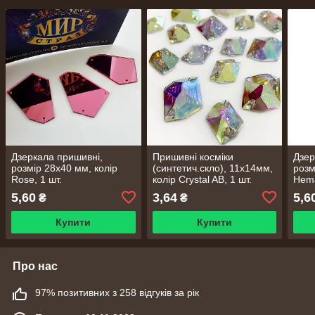
Дзеркала пришивні,
Пришивні косміки
Дзер
розмір 28х40 мм, колір
(синтетич.скло), 11х14мм,
розм
Rose, 1 шт.
колір Crystal AB, 1 шт.
Hema
5,60
3,64
5,6
₴
₴
Купити
Купити
Про нас
97% позитивних з 258 відгуків за рік