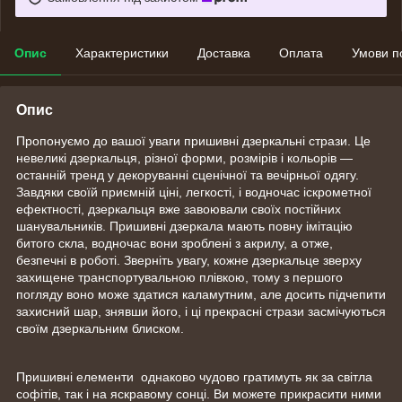
Опис
Характеристики
Доставка
Оплата
Умови п
Опис
Пропонуємо до вашої уваги пришивні дзеркальні стрази. Це
невеликі дзеркальця, різної форми, розмірів і кольорів —
останній тренд у декоруванні сценічної та вечірньої одягу.
Завдяки своїй приємній ціні, легкості, і водночас іскрометної
ефектності, дзеркальця вже завоювали своїх постійних
шанувальників. Пришивні дзеркала мають повну імітацію
битого скла, водночас вони зроблені з акрилу, а отже,
безпечні в роботі. Зверніть увагу, кожне дзеркальце зверху
захищене транспортувальною плівкою, тому з першого
погляду воно може здатися каламутним, але досить підчепити
захисний шар, знявши його, і ці прекрасні стрази засмічуються
своїм дзеркальним блиском.
Пришивні елементи однаково чудово гратимуть як за світла
софітів, так і на яскравому сонці. Ви можете прикрасити ними