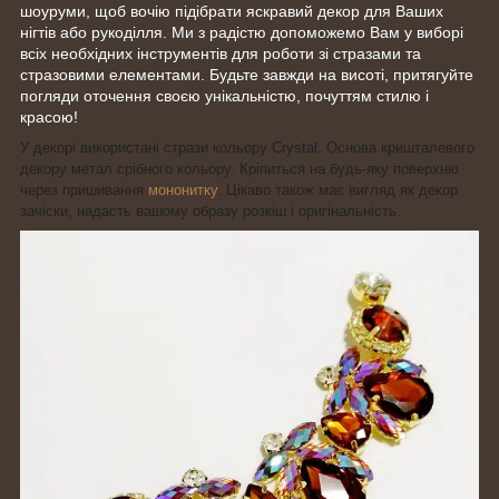
шоуруми, щоб вочію підібрати яскравий декор для Ваших
нігтів або рукоділля. Ми з радістю допоможемо Вам у виборі
всіх необхідних інструментів для роботи зі стразами та
стразовими елементами. Будьте завжди на висоті, притягуйте
погляди оточення своєю унікальністю, почуттям стилю і
красою!
У декорі використані стрази кольору Crystal. Основа кришталевого
декору метал срібного кольору. Кріпиться на будь-яку поверхню
через пришивання
мононитку
. Цікаво також має вигляд як декор
зачіски, надасть вашому образу розкіш і оригінальність.