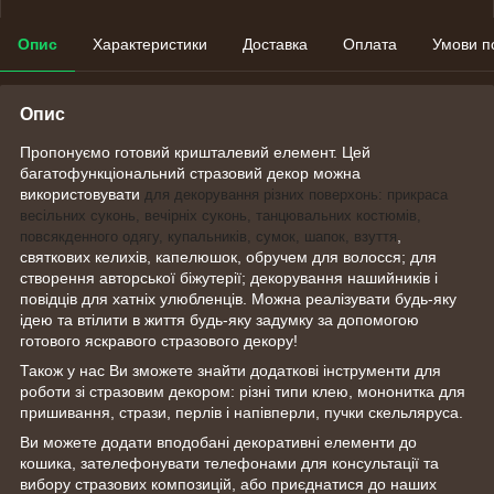
Опис
Характеристики
Доставка
Оплата
Умови п
Опис
Пропонуємо готовий кришталевий елемент. Цей
багатофункціональний стразовий декор можна
використовувати
для декорування різних поверхонь: прикраса
весільних суконь, вечірніх суконь, танцювальних костюмів,
,
повсякденного одягу, купальників, сумок, шапок, взуття
святкових келихів, капелюшок, обручем для волосся; для
створення авторської біжутерії; декорування нашийників і
повідців для хатніх улюбленців. Можна реалізувати будь-яку
ідею та втілити в життя будь-яку задумку за допомогою
готового яскравого стразового декору!
Також у нас Ви зможете знайти додаткові інструменти для
роботи зі стразовим декором: різні типи клею, мононитка для
пришивання, стрази, перлів і напівперли, пучки скельляруса.
Ви можете додати вподобані декоративні елементи до
кошика, зателефонувати телефонами для консультації та
вибору стразових композицій, або приєднатися до наших