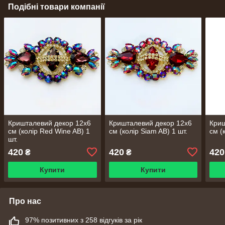
Подібні товари компанії
Кришталевий декор 12х6
Кришталевий декор 12х6
Криш
см (колір Red Wine AB) 1
см (колір Siam AB) 1 шт.
см (
шт.
420
420
420
₴
₴
Купити
Купити
Про нас
97% позитивних з 258 відгуків за рік