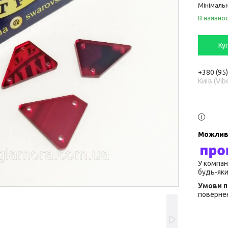
Мінімальн
В наявнос
Ку
+380 (95
Київ (Vib
У компан
будь-яки
повернен