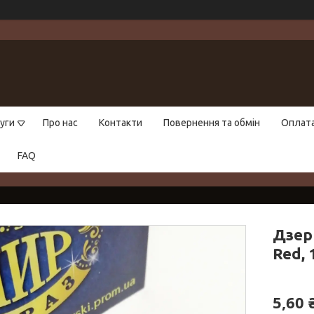
уги
Про нас
Контакти
Повернення та обмін
Оплат
FAQ
Дзер
Red, 
5,60 