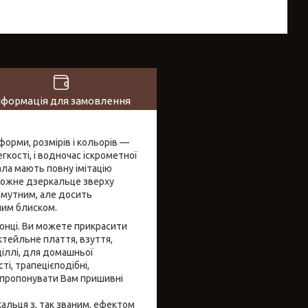
нформація для замовлення
форми, розмірів і кольорів —
егкості, і водночас іскрометної
ла мають повну імітацію
, кожне дзеркальце зверху
амутним, але досить
ьним блиском.
сонці. Ви можете прикрасити
ктейльне плаття, взуття,
іллі, для домашньої
ті, трапецієподібні,
запропонувати Вам пришивні
кальця з, так званим, ефектом