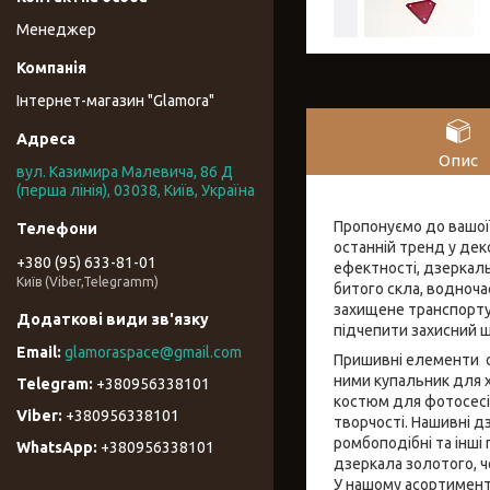
Менеджер
Інтернет-магазин "Glamora"
Опис
вул. Казимира Малевича, 86 Д
(перша лінія), 03038, Київ, Україна
Пропонуємо до вашої 
останній тренд у деко
+380 (95) 633-81-01
ефектності, дзеркаль
Київ (Viber,Telegramm)
битого скла, водночас
захищене транспорту
підчепити захисний ш
glamoraspace@gmail.com
Пришивні елементи од
ними купальник для х
+380956338101
костюм для фотосесі
+380956338101
творчості. Нашивні дз
ромбоподібні та інші
+380956338101
дзеркала золотого, ч
У нашому асортименті