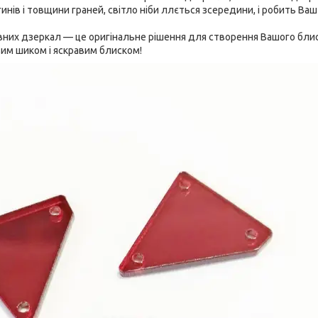
инів і товщини граней, світло ніби ллється зсередини, і робить Ваш
них дзеркал — це оригінальне рішення для створення Вашого блиск
им шиком і яскравим блиском!