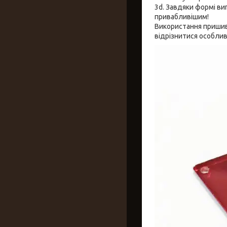
3d. Завдяки формі виг
привабливішим!
Використання пришив
відрізнитися особлив