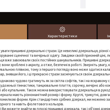
Характеристики
І
уваги пришивні дзеркальні стрази. Це невеликі дзеркальця, різної 
руванні сценічної та вечірньої одягу. Завдяки своїй приємній ціні, л
ця вже завоювали своїх постійних шанувальників. Пришивні дзерка
 вони зроблені з акрилу, а отже, безпечні в роботі. Зверніть увагу
вальною плівкою, тому з першого погляду воно може здатися кал
ар, знявши його, і ці прекрасні стрази засмічуються своїм дзеркал
наково чудово гратимуть як за світла софітів, так і на яскравому 
удожньої гімнастики, танцювальне плаття, сорочку, вечірнє або ко
ї або купальник. Також можна використовувати дзеркальця в рукод
еркала мають різноманітний розмір і форму. Круглі, трикутні, довгас
 помилкові форми. Крім стандартних срібних дзеркал, ми можемо 
орного та навіть фіолетового кольорів.
 Ви можете знайти як плоскі пришивні дзеркала, так і об'ємні дзер