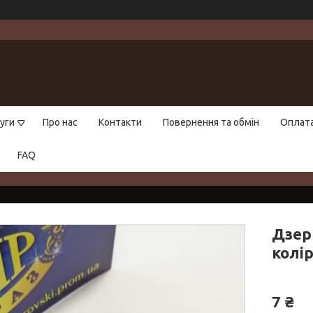
уги
Про нас
Контакти
Повернення та обмін
Оплат
FAQ
Дзер
колір
7 ₴