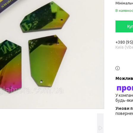
Мінімальн
В наявнос
Ку
+380 (95
Київ (Vib
У компан
будь-яки
повернен