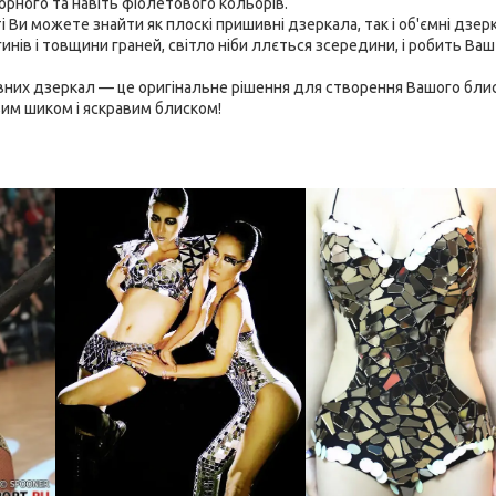
орного та навіть фіолетового кольорів.
 Ви можете знайти як плоскі пришивні дзеркала, так і об'ємні дзер
инів і товщини граней, світло ніби ллється зсередини, і робить Ваш
них дзеркал — це оригінальне рішення для створення Вашого блиск
им шиком і яскравим блиском!