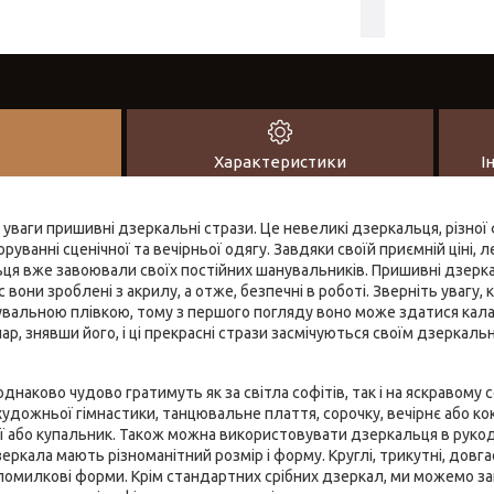
Характеристики
І
уваги пришивні дзеркальні стрази. Це невеликі дзеркальця, різної 
руванні сценічної та вечірньої одягу. Завдяки своїй приємній ціні, л
ця вже завоювали своїх постійних шанувальників. Пришивні дзерка
 вони зроблені з акрилу, а отже, безпечні в роботі. Зверніть увагу
вальною плівкою, тому з першого погляду воно може здатися кал
ар, знявши його, і ці прекрасні стрази засмічуються своїм дзеркал
наково чудово гратимуть як за світла софітів, так і на яскравому 
удожньої гімнастики, танцювальне плаття, сорочку, вечірнє або ко
ї або купальник. Також можна використовувати дзеркальця в рукод
еркала мають різноманітний розмір і форму. Круглі, трикутні, довгас
 помилкові форми. Крім стандартних срібних дзеркал, ми можемо 