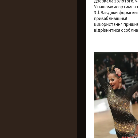
дзеркала золотого, ч
У нашому асортименті
3d. Завдяки формі виг
привабливішим!
Використання пришив
відрізнитися особлив