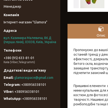
Менеджер
Інтернет-магазин "Glamora"
Опис
вул. Казимира Малевича, 86 Д
(перша лінія), 03038, Київ, Україна
Пропонуємо до вашої 
останній тренд у деко
+380 (95) 633-81-01
ефектності, дзеркаль
Київ (Viber,Telegramm)
битого скла, водночас
захищене транспорту
підчепити захисний ш
glamoraspace@gmail.com
+380956338101
Пришивні елементи од
ними купальник для х
+380956338101
костюм для фотосесі
+380956338101
творчості. Нашивні дз
ромбоподібні та інші