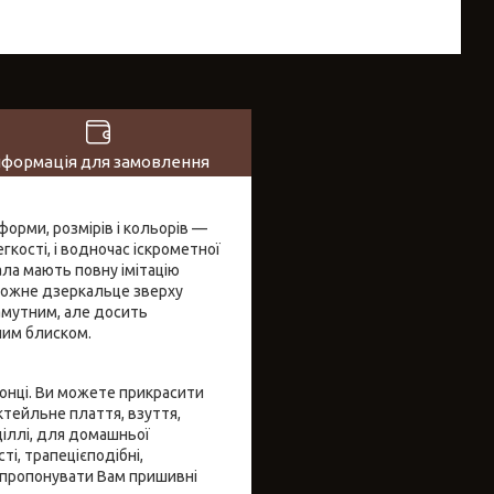
нформація для замовлення
форми, розмірів і кольорів —
егкості, і водночас іскрометної
ла мають повну імітацію
, кожне дзеркальце зверху
амутним, але досить
ьним блиском.
сонці. Ви можете прикрасити
ктейльне плаття, взуття,
іллі, для домашньої
ті, трапецієподібні,
запропонувати Вам пришивні