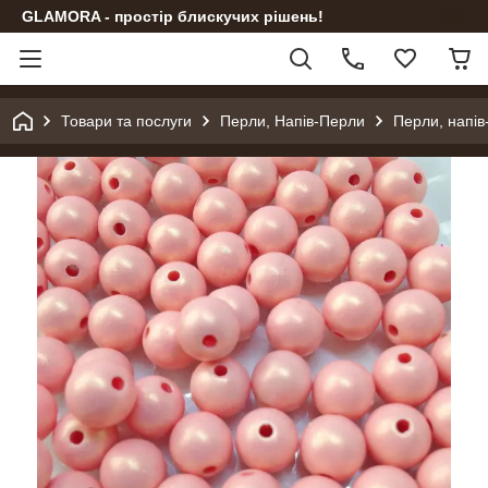
GLAMORA - простір блискучих рішень!
Товари та послуги
Перли, Напів-Перли
Перли, напів