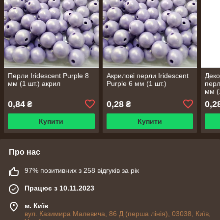
Перли Iridescent Purple 8
Акрилові перли Iridescent
Деко
мм (1 шт.) акрил
Purple 6 мм (1 шт.)
перл
мм (
0,84
0,28
0,2
₴
₴
Купити
Купити
Про нас
97% позитивних з 258 відгуків за рік
Працює з 10.11.2023
м. Київ
вул. Казимира Малевича, 86 Д (перша лінія), 03038, Київ,