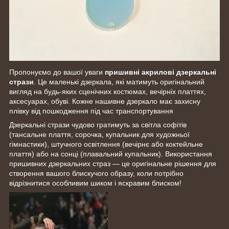
Пропонуємо до вашої уваги
пришивні акрилові дзеркальні
стрази
. Це маленькі дзеркала, які матимуть оригінальний
вигляд на будь-яких сценічних костюмах, вечірніх платтях,
аксесуарах, обуві. Кожне нашивне дзеркало має захисну
плівку від пошкодження під час транспортування
Дзеркальні стрази чудово гратимуть за світла софітів
(тансальне плаття, сорочка, купальник для художньої
гімнастики), штучного освітлення (вечірнє або коктейльне
плаття) або на сонці (плавальний купальник). Використання
пришивних дзеркальних страз — це оригінальне рішення для
створення вашого блискучого образу, коли потрібно
відрізнитися особливим шиком і яскравим блиском!