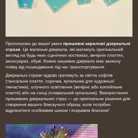
Пропонуємо до вашої уваги
пришивні акрилові дзеркальні
стрази
. Це маленькі дзеркала, які матимуть оригінальний
вигляд на будь-яких сценічних костюмах, вечірніх платтях,
аксесуарах, обуві. Кожне нашивне дзеркало має захисну
плівку від пошкодження під час транспортування
Дзеркальні стрази чудово гратимуть за світла софітів
(тансальне плаття, сорочка, купальник для художньої
гімнастики), штучного освітлення (вечірнє або коктейльне
плаття) або на сонці (плавальний купальник). Використання
пришивних дзеркальних страз — це оригінальне рішення для
створення вашого блискучого образу, коли потрібно
відрізнитися особливим шиком і яскравим блиском!