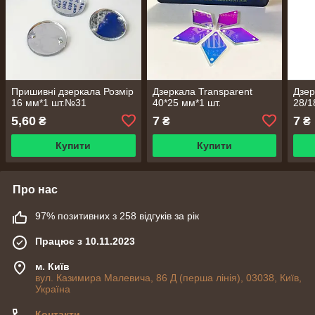
Пришивні дзеркала Розмір
Дзеркала Transparent
Дзер
16 мм*1 шт.№31
40*25 мм*1 шт.
28/1
5,60
7
7
₴
₴
₴
Купити
Купити
Про нас
97% позитивних з 258 відгуків за рік
Працює з 10.11.2023
м. Київ
вул. Казимира Малевича, 86 Д (перша лінія), 03038, Київ,
Україна
Контакти