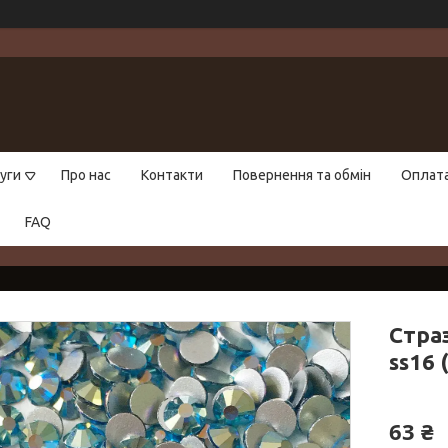
уги
Про нас
Контакти
Повернення та обмін
Оплат
FAQ
Стра
ss16 
63 ₴