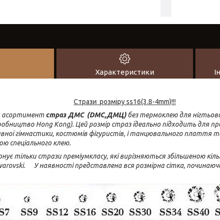
Характеристики
І
Стрази розміру ss16(3.8-4mm)!!!
й асортимент
страз ДМС (DMC,ДМЦ)
без термоклею для нігтьово
виробництво Hong Kong). Цей розмір страз ідеально підходить для 
вної гімнастики, костюмів фігуристів, і танцювального плаття 
ою спеціального клею.
ує тільки стрази преміумкласу, які вирізняються збільшеною кіль
arovski. У наявності представлена вся розмірна сітка, починаючи