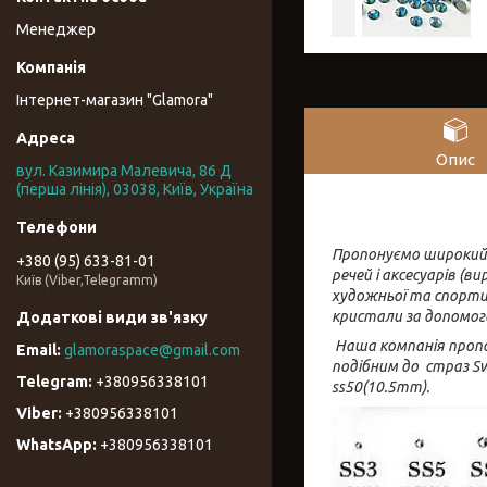
Менеджер
Інтернет-магазин "Glamora"
Опис
вул. Казимира Малевича, 86 Д
(перша лінія), 03038, Київ, Україна
Пропонуємо широки
+380 (95) 633-81-01
речей і аксесуарів (
Київ (Viber,Telegramm)
художньої та спорти
кристали за допомог
Наша компанія пропон
glamoraspace@gmail.com
подібним до страз Sw
+380956338101
ss50(10.5mm).
+380956338101
+380956338101