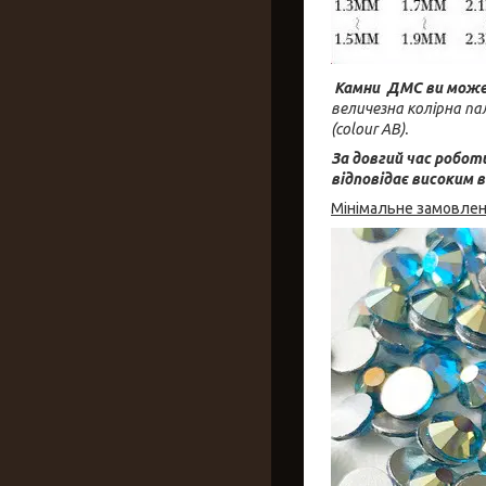
Камни ДМС ви мож
величезна колірна па
(colour
AB).
За довгий час робот
відповідає високим 
Мінімальне замовленн