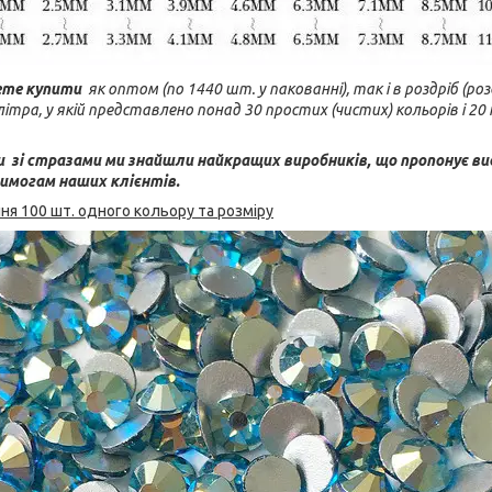
ете купити
як оптом (по 1440 шт. у пакованні), так і в роздріб (роз
літра, у якій представлено понад 30 простих (чистих) кольорів і 2
и зі стразами ми знайшли найкращих виробників, що пропонує ви
вимогам наших клієнтів.
я 100 шт. одного кольору та розміру