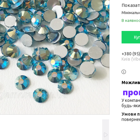
Показат
Мінімальн
В наявнос
Ку
+380 (95
Київ (Vib
У компан
будь-яки
повернен