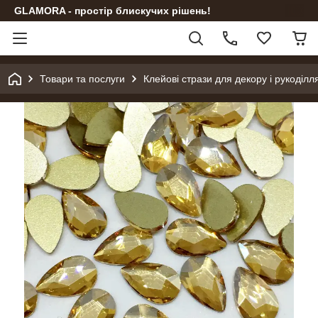
GLAMORA - простір блискучих рішень!
Товари та послуги
Клейові стрази для декору і рукоділл