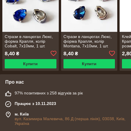
Стрази в ланцюгах Люкс,
Стрази в ланцюгах Люкс,
Клей
форма Крапля, колір
форма Крапля, колір
Крап
Cobalt, 7х10мм, 1 шт.
Montana, 7х10мм, 1 шт.
розм
8,40
8,40
2,8
₴
₴
Купити
Купити
Про нас
97% позитивних з 258 відгуків за рік
Працює з 10.11.2023
м. Київ
вул. Казимира Малевича, 86 Д (перша лінія), 03038, Київ,
Україна